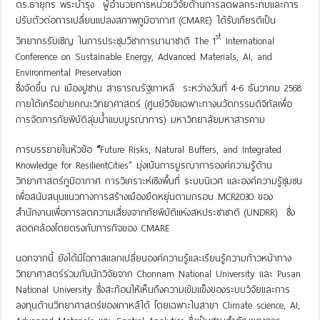
ดร.ธายุกร พระบำรุง ผู้อำนวยการหน่วยวิจัยด้านการลดผลกระทบและการ
ปรับตัวต่อการเปลี่ยนแปลงสภาพภูมิอากาศ (CMARE) ได้รับเกียรติเป็น
st
วิทยากรรับเชิญ ในการประชุมวิชาการนานาชาติ The 1
International
Conference on Sustainable Energy, Advanced Materials, AI, and
Environmental Preservation
ซึ่งจัดขึ้น ณ เมืองปูซาน สาธารณรัฐเกาหลี ระหว่างวันที่ 4-6 ธันวาคม 2568
ภายใต้เครือข่ายคณะวิทยาศาสตร์ (ศูนย์วิจัยเฉพาะทางนวัตกรรมดิจิทัลเพื่อ
การจัดการภัยพิบัติลุ่มน้ำแบบบูรณาการ) มหาวิทยาลัยมหาสารคาม
การบรรยายในหัวข้อ
“
Future Risks, Natural Buffers, and Integrated
Knowledge for ResilientCities” มุ่งเน้นการบูรณาการองค์ความรู้ด้าน
วิทยาศาสตร์ภูมิอากาศ การวิเคราะห์เชิงพื้นที่ ระบบนิเวศ และองค์ความรู้ชุมชน
เพื่อสนับสนุนแนวทางการสร้างเมืองยืดหยุ่นตามกรอบ MCR2030 ของ
สำนักงานเพื่อการลดความเสี่ยงจากภัยพิบัติแห่งสหประชาชาติ (UNDRR) ซึ่ง
สอดคล้องโดยตรงกับภารกิจของ CMARE
นอกจากนี้ ยังได้มีโอกาสแลกเปลี่ยนองค์ความรู้และเรียนรู้ความก้าวหน้าทาง
วิทยาศาสตร์ร่วมกับนักวิจัยจาก Chonnam National University และ Pusan
National University ซึ่งสะท้อนให้เห็นถึงความเข้มแข็งของระบบวิจัยและการ
ลงทุนด้านวิทยาศาสตร์ของเกาหลีใต้ โดยเฉพาะในสาขา Climate science, AI,