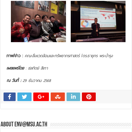
ภาพ/ข่าว :
คณะสิ่งแวดล้อมและทรัพยากรศาสตร์
/
ดร.ธายุกร พระบำรุง
เผยแพร่โดย
: ชลทิตย์ สีเทา
ณ วันที่ :
29 ธันวาคม 2568
About env@msu.ac.th