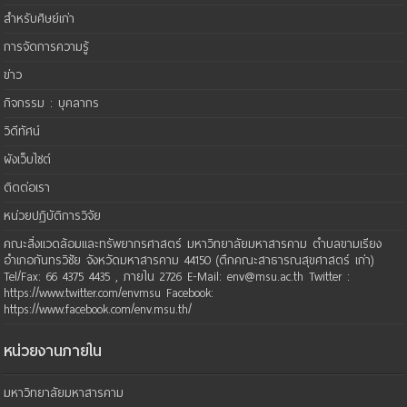
สำหรับศิษย์เก่า
การจัดการความรู้
ข่าว
กิจกรรม : บุคลากร
วิดีทัศน์
ผังเว็บไซต์
ติดต่อเรา
หน่วยปฏิบัติการวิจัย
คณะสิ่งแวดล้อมและทรัพยากรศาสตร์ มหาวิทยาลัยมหาสารคาม ตำบลขามเรียง
อำเภอกันทรวิชัย จังหวัดมหาสารคาม 44150 (ตึกคณะสาธารณสุขศาสตร์ เก่า)
Tel/Fax: 66 4375 4435 , ภายใน 2726 E-Mail: env@msu.ac.th Twitter :
https://www.twitter.com/envmsu Facebook:
https://www.facebook.com/env.msu.th/
หน่วยงานภายใน
มหาวิทยาลัยมหาสารคาม