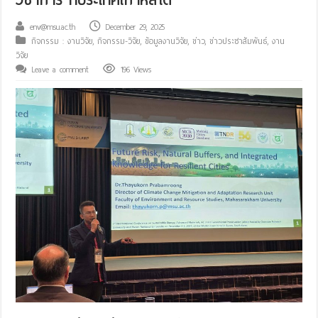
env@msu.ac.th
December 29, 2025
กิจกรรม : งานวิจัย
,
กิจกรรม-วิจัย
,
ข้อมูลงานวิจัย
,
ข่าว
,
ข่าวประชาสัมพันธ์
,
งาน
วิจัย
Leave a comment
196 Views