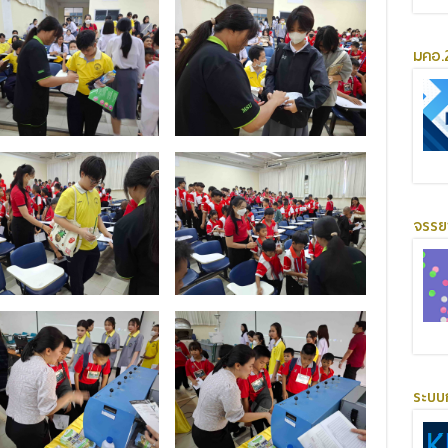
มคอ.2
จรร
ระบบ