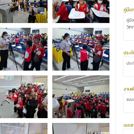
คู่มื
คู่ม
วิชา
ประก
ประ
งานพั
แบบส
เอกส