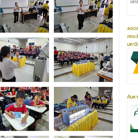
เอกส
ลงเว
คณะส
มหาว
ค้นหา