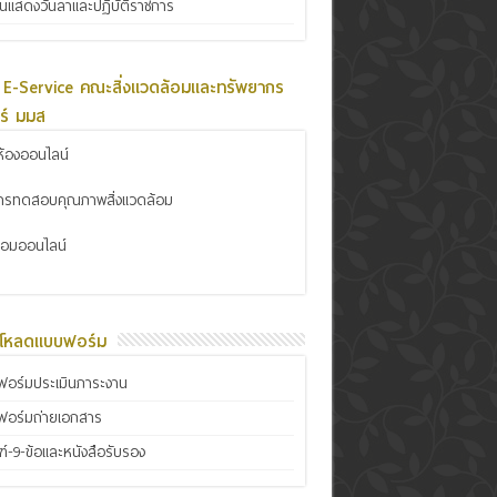
ินแสดงวันลาและปฏิบัติราชการ
 E-Service คณะสิ่งแวดล้อมและทรัพยากร
ร์ มมส
้องออนไลน์
การทดสอบคุณภาพสิ่งแวดล้อม
ซ่อมออนไลน์
์โหลดแบบฟอร์ม
อร์มประเมินภาระงาน
ฟอร์มถ่ายเอกสาร
์-9-ข้อและหนังสือรับรอง