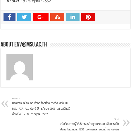
ณ วันที่ :
8 กรกฏาคม 2567
About env@msu.ac.th
Previous
ประกาศรับสมัครนิสิตเพื่อคัดเลือกเข้ารับรางวัลนิสิตต้นแบบ
MSU FOR ALL ประจำปีการศึกษา 2566 สนใจสมัครได้
ตั้งแต่บัดนี้ – 19 กรกฎาคม 2567
Next
เสริมศักยภาพผู้ให้บริการธุรกิจอุตสาหกรรม เพื่อยกระดับ
ที่ปรึกษาโดยแนวคิด BCG มุ่งสู่ธุรกิจคาร์บอนต่ำอย่างยั่งยืน