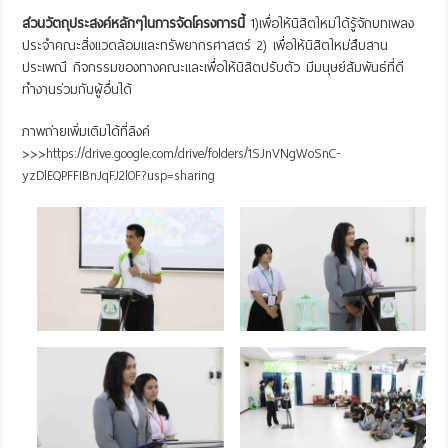
ส่วนวัตถุประสงค์หลักๆในการจัดโครงการนี้
1)เพื่อให้นิสิตใหม่ได้รู้จักบทเพลง
ประจำคณะสิ่งแวดล้อมและทรัพยากรศาสตร์ 2) เพื่อให้นิสิตใหม่สืบสาน
ประเพณี กิจกรรมของทางคณะและเพื่อให้นิสิตปรับตัว มีมนุษย์สัมพันธ์ที่ดี
ทำงานร่วมกับผู้อื่นได้
ภาพถ่ายเพิ่มเติมได้ที่ลิงค์
>>>
https://drive.google.com/drive/folders/1SJnVNgWoSnC-
yzDlEQPFFIBnJqFJ2l0F?usp=sharing