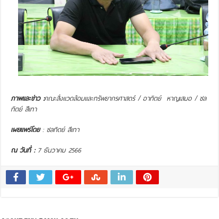
ภาพและข่าว :
คณะสิ่งแวดล้อมและทรัพยากรศาสตร์ /
อาทิตย์ หาญเสมอ / ชล
ทิตย์ สีิเทา
เผยแพร่โดย
: ชลทิตย์ สีเทา
ณ วันที่ :
7 ธันวาคม 2566