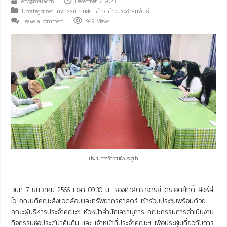
env@msu.ac.th
December 7, 2023
Uncategorized
,
กิจกรรม : นิสิต
,
ข่าว
,
ข่าวประชาสัมพันธ์
Leave a comment
949 Views
ประชุมการจัดงานช่อประดู่ป่า
วันที่ 7 ธันวาคม 2566 เวลา 09.30 น. รองศาสตราจารย์ ดร.อดิศักดิ์ สิงห์สี
โว คณบดีคณะสิ่งแวดล้อมและทรัพยากรศาสตร์ เข้าร่วมประชุมพร้อมด้วย
คณะผู้บริหารประจำคณะฯ หัวหน้าสำนักเลขานุการ คณะกรรมการดำเนินงาน
กิจกรรมช่อประดู่ป่าคืนถิ่น และ เจ้าหน้าที่ประจำคณะฯ เพื่อประชุมเกี่ยวกับการ