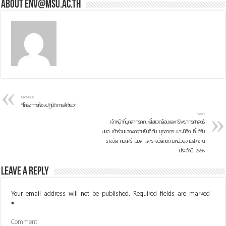
About env@msu.ac.th
Previous
“โครงการห้องปฏิบัติการสีเขียว”
Next
เจ้าหน้าที่บุคลากรคณะสิ่งแวดล้อมและทรัพยากรศาสตร์
มมส เข้าร่วมแสดงความยินดีกับ บุคลากร และนิสิต ที่ได้รับ
รางวัล คนดีศรี มมส และรางวัลติดดาวหน่วยงานสเะอาด
ประจำปี 2566
Leave a Reply
Your email address will not be published.
Required fields are marked
*
Comment