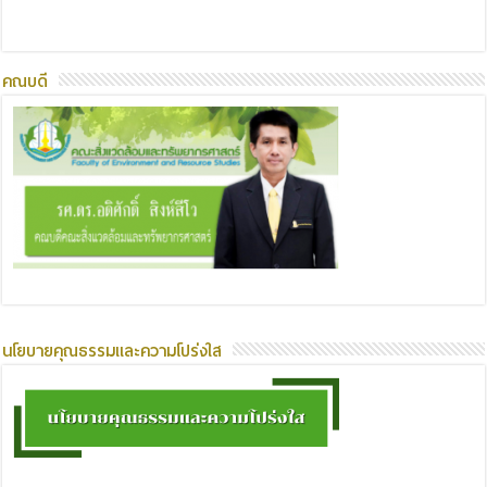
คณบดี
นโยบายคุณธรรมและความโปร่งใส