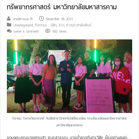
ทรัพยากรศาสตร์ มหาวิทยาลัยมหาสารคาม
env@msu.ac.th
November 28, 2023
Uncategorized
,
กิจกรรม : นิสิต
,
ข่าว
,
ข่าวประชาสัมพันธ์
Leave a comment
662 Views
กิจกรรม “กระทงเวียนกะเทอล์” กับนิสิตสาขาวิชาเทคโนโลยีสิ่งแวดล้อม คณะสิ่งแวดล้อมและทรัพยากรศาสตร์
มหาวิทยาลัยมหาสารคาม
ขอบพระคุณนายเศรษฐา เณรสุวรรณ นายอำเภอกันทรวิชัย เป็นอย่างสูงค่ะ…