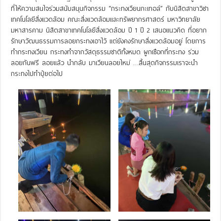
ที่ให้ความสนใจร่วมสนับสนุนกิจกรรม “กระทงเวียนกะเทอล์” กับนิสิตสาขาวิชา
เทคโนโลยีสิ่งแวดล้อม คณะสิ่งแวดล้อมและทรัพยากรศาสตร์ มหาวิทยาลัย
มหาสารคาม นิสิตสาขาเทคโนโลยีสิ่งแวดล้อม ปี 1 ปี 2 เสนอแนวคิด ที่อยาก
รักษาวัฒนธรรมการลอยกระทงเอาไว้ แต่ยังคงรักษาสิ่งแวดล้อมอยู่ โดยการ
ทำกระทงเวียน กระทงทำจากวัสดุธรรมชาติทั้งหมด ผูกเชือกที่กระทง ร่วม
ลอยกันฟรี ลอยแล้ว นำกลับ มาเวียนลอยใหม่ …สิ้นสุดกิจกรรมเราจะนำ
กระทงไปทำปุ๋ยต่อไป