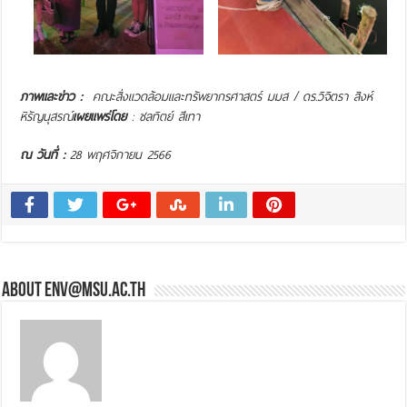
ภาพและข่าว :
คณะสิ่งแวดล้อมและทรัพยากรศาสตร์ มมส /
ดร.วิจิตรา สิงห์
หิรัญนุสรณ์
เผยแพร่โดย
: ชลทิตย์ สีเทา
ณ วันที่ :
28 พฤศจิกายน 2566
About env@msu.ac.th