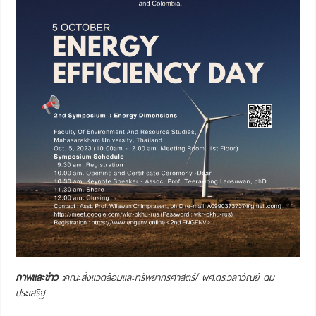
ภาพและข่าว :
คณะสิ่งแวดล้อมและทรัพยากรศาสตร์/
ผศ.ดร.วิลาวัณย์ ฉิม
ประเสริฐ