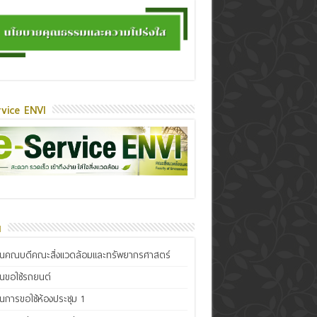
vice ENVI
น
ินคณบดีคณะสิ่งแวดล้อมและทรัพยากรศาสตร์
ินขอใช้รถยนต์
ินการขอใช้ห้องประชุม 1