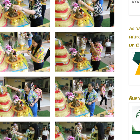
เอกส
ลงเว
คณะส
มหาว
ค้นหา