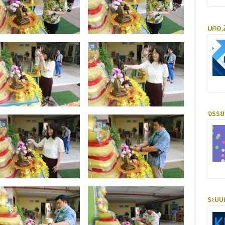
มคอ.2
จรร
ระบบ