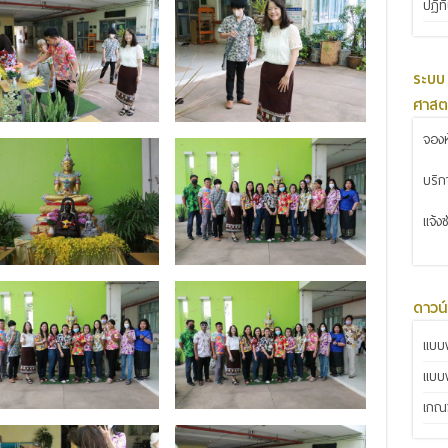
ปฏิท
ระบบ
ศาสต
จองห
บริ
แจ้ง
ดาวน
แบบฟ
แบบ
เกณฑ