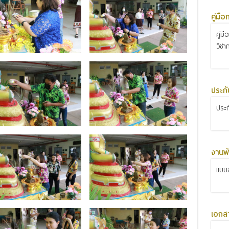
คู่มื
คู่ม
วิชา
ประก
ประ
งานพั
แบบส
เอกส