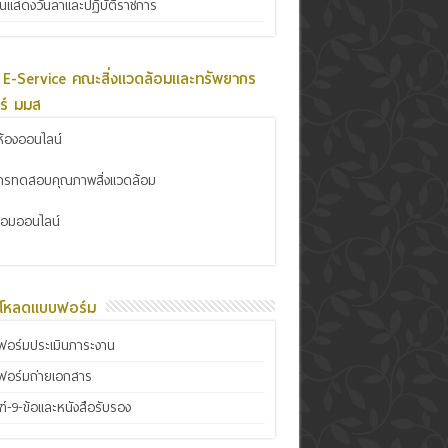
ินแสดงวันลาและปฏิบัติราชการ
 E-Service คณะสิ่งแวดล้อมและทรัพยากร
ร์ มมส
้องออนไลน์
การทดสอบคุณภาพสิ่งแวดล้อม
ซ่อมออนไลน์
์โหลดแบบฟอร์ม
อร์มประเมินภาระงาน
ฟอร์มถ่ายเอกสาร
์-9-ข้อและหนังสือรับรอง