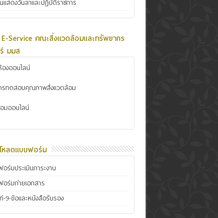
ินแสดงวันลาและปฏิบัติราชการ
 E-Service คณะสิ่งแวดล้อมและทรัพยากร
ร์ มมส
้องออนไลน์
การทดสอบคุณภาพสิ่งแวดล้อม
ซ่อมออนไลน์
์โหลดแบบฟอร์ม
อร์มประเมินภาระงาน
ฟอร์มถ่ายเอกสาร
์-9-ข้อและหนังสือรับรอง