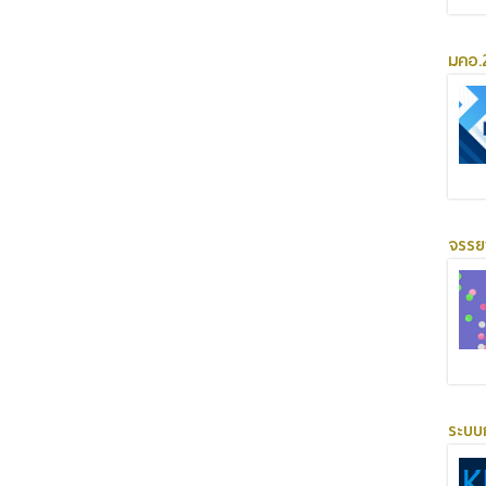
มคอ.2
จรร
ระบบ