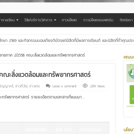
ารางเรียน
วิจัย/บริการวิชาการ
ดาวน์โหลด
ดาวน์โหลดแบบฟอร์ม
ติดต่อเรา
ศึกษา 2569 และกิจกรรมมอบเกียรติบัตรแก่นิสิตที่มีผลการเรียนดี และนิสิตที่ทำคุณ
สืบสานประเพณีฮีตเดือน ๘ ถวายเทียนพรรษา ๒๙ วัด เฉลิมพระเกียรติพระบาทสมเด็จพ
ายภาค 2/2558 คณะสิ่งแวดล้อมและทรัพยากรศาสตร์
คณบด
ณะสิ่งแวดล้อมและทรัพยากรศาสตร์
ปริญญาตรี
,
ข่าวทั่วไป
,
ข่าวเด่น
Leave a comment
2,199 Views
ะทรัพยากรศาสตร์ รายละเอียดตามเอกสารที่แนบมา…
นโยบ
DESCRIPTION
FILE SIZE
DOWNLOADS