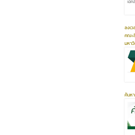
เอกส
ลงเว
คณะส
มหาว
ค้นหา