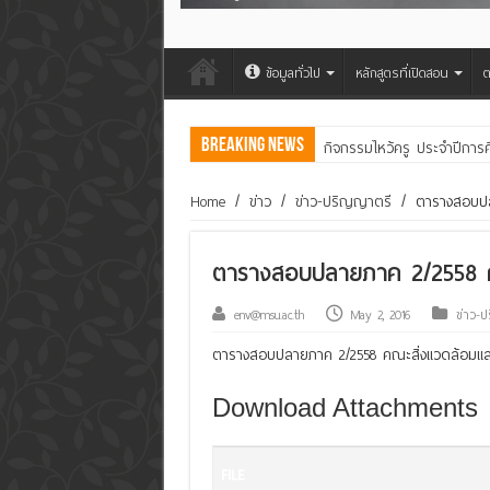
ข้อมูลทั่วไป
หลักสูตรที่เปิดสอน
ต
Breaking News
กิจกรรมไหว้ครู ประจำปีการ
คณะสิ่งแวดล้อมฯ มมส ร่วม
Home
/
ข่าว
/
ข่าว-ปริญญาตรี
/
ตารางสอบปล
ตารางสอบปลายภาค 2/2558 ค
env@msu.ac.th
May 2, 2016
ข่าว-
ตารางสอบปลายภาค 2/2558 คณะสิ่งแวดล้อมแล
Download Attachments
FILE