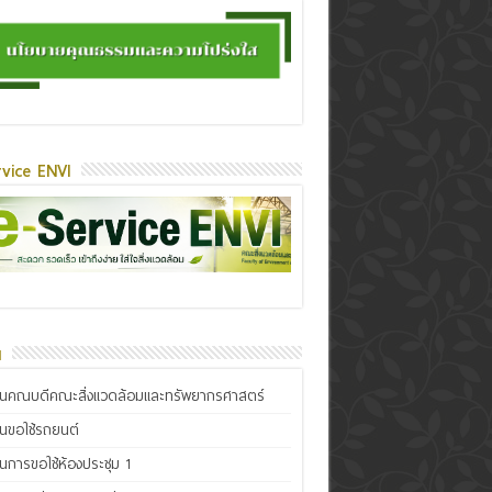
vice ENVI
น
ินคณบดีคณะสิ่งแวดล้อมและทรัพยากรศาสตร์
ินขอใช้รถยนต์
ินการขอใช้ห้องประชุม 1