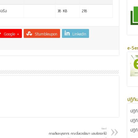
จริง
38 KB
218
Google +
Stumbleupon
LinkedIn
e-Ser
ปฏิทิ
ปฏิท
ปฏิท
Next
ปฏิท
คณบดีและบุคลากร คณะสิ่งแวดล้อมฯ มอบช่อดอกไม้