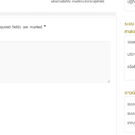
ปฏิท
แสดงความยินดีกับ คณบดีคณะสาธารณสุขศาสตร์
ระบบ
quired fields are marked
*
ศาสต
จองห
บริ
แจ้ง
ดาวน
แบบฟ
แบบ
เกณฑ