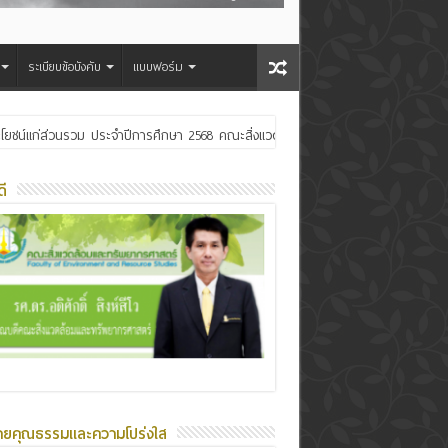
ระเบียบข้อบังคับ
แบบฟอร์ม
ประโยชน์แก่ส่วนรวม ประจำปีการศึกษา 2568 คณะสิ่งแวดล้อมและทรัพยากรศาสตร์
ระเจ้าอยู่หัว
ี
ายคุณธรรมและความโปร่งใส