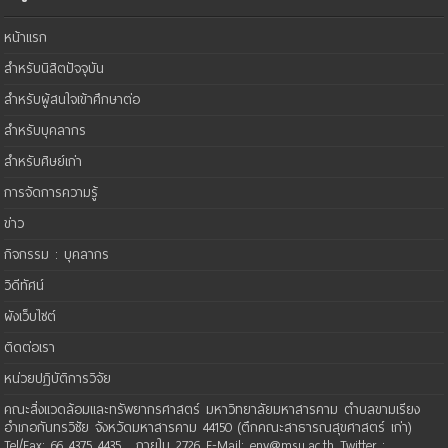
หน้าแรก
สำหรับนิสิตปัจจุบัน
สำหรับผู้สนใจเข้าศึกษาต่อ
สำหรับบุคลากร
สำหรับศิษย์เก่า
การจัดการความรู้
ข่าว
กิจกรรม : บุคลากร
วิดีทัศน์
ผังเว็บไซต์
ติดต่อเรา
หน่วยปฏิบัติการวิจัย
คณะสิ่งแวดล้อมและทรัพยากรศาสตร์ มหาวิทยาลัยมหาสารคาม ตำบลขามเรียง
อำเภอกันทรวิชัย จังหวัดมหาสารคาม 44150 (ตึกคณะสาธารณสุขศาสตร์ เก่า)
Tel/Fax: 66 4375 4435 , ภายใน 2726 E-Mail: env@msu.ac.th Twitter :