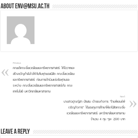
About env@msu.ac.th
Previous
คณบดีคณะสิ่งแวดล้อมและทรัพยากรศาสตร์ ให้โอวาทและ
สร้างขวัญกำลังใจให้กับทีมฟุตบอลนิสิต คณะสิ่งแวดล้อม
และทรัพยากรศาสตร์ ก่อนการเข้าร่วมแข่งขันฟุตบอล
ระหว่าง คณะสิ่งแวดล้อมและทรัพยากรศาสตร์กับ คณะ
เทคโนโลยี มหาวิทยาลัยมหาสารคาม
Next
นางสาวปุณญิสา ปัดเสน เจ้าของกิจการ “ร้านพีแอนด์พี
เจริญกิจการ” ได้มอบทุนการศึกษาให้แก่นิสิตคณะสิ่ง
แวดล้อมและทรัพยากรศาสตร์ มหาวิทยาลัยมหาสารคาม
จำนวน 4 ทุน ๆละ 2,500 บาท
Leave a Reply