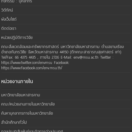
กิจกรรม : บุคลากร
วิดีทัศน์
ผังเว็บไซต์
ติดต่อเรา
หน่วยปฏิบัติการวิจัย
คณะสิ่งแวดล้อมและทรัพยากรศาสตร์ มหาวิทยาลัยมหาสารคาม ตำบลขามเรียง
อำเภอกันทรวิชัย จังหวัดมหาสารคาม 44150 (ตึกคณะสาธารณสุขศาสตร์ เก่า)
Tel/Fax: 66 4375 4435 , ภายใน 2726 E-Mail: env@msu.ac.th Twitter :
https://www.twitter.com/envmsu Facebook:
https://www.facebook.com/env.msu.th/
หน่วยงานภายใน
มหาวิทยาลัยมหาสารคาม
คณะ/หน่วยงานภายในมหาวิทยาลัย
ค้นหาบุคลากรภายในมหาวิทยาลัย
สำนักศึกษาทั่วไป
กองประชาสัมพันธ์และกิจการต่างประเทศ