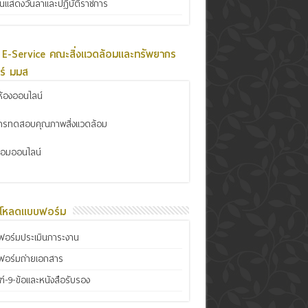
ินแสดงวันลาและปฏิบัติราชการ
 E-Service คณะสิ่งแวดล้อมและทรัพยากร
ร์ มมส
้องออนไลน์
การทดสอบคุณภาพสิ่งแวดล้อม
ซ่อมออนไลน์
์โหลดแบบฟอร์ม
อร์มประเมินภาระงาน
ฟอร์มถ่ายเอกสาร
์-9-ข้อและหนังสือรับรอง