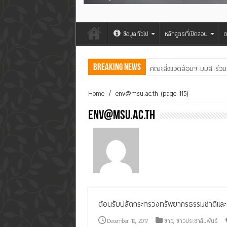
ข้อมูลทั่วไป
หลักสูตรที่เปิดสอน
ต
Breaking News
คณะสิ่งแวดล้อมฯ มมส ร่วม
Home
/
env@msu.ac.th
(page 115)
env@msu.ac.th
ต้อนรับปลัดกระทรวงทรัพยากรธรรมชาติและส
December 19, 2017
ข่าว
,
ข่าวประชาสัมพันธ์