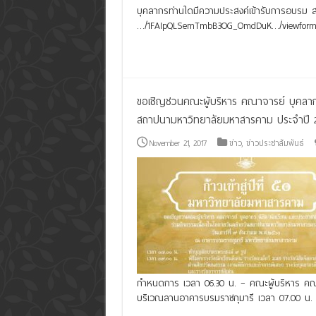
บุคลากรท่านใดมีความประสงค์เข้ารับการอบรม ส
…/1FAIpQLSemTmbB3OG_OmdDuK…/viewform 
Read More »
ขอเชิญชวนคณะผู้บริหาร คณาจารย์ บุคลากร 
สถาปนามหาวิทยาลัยมหาสารคาม ประจำปี 
November 21, 2017
ข่าว
,
ข่าวประชาสัมพันธ์
กำหนดการ เวลา 06.30 น. – คณะผู้บริหาร คณา
บริเวณลานอาคารบรมราชกุมารี เวลา 07.00 น.