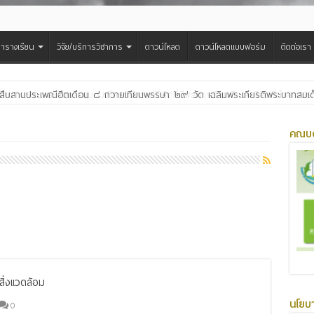
ารางเรียน
วิจัย/บริการวิชาการ
ดาวน์โหลด
ดาวน์โหลดแบบฟอร์ม
ติดต่อเรา
สืบสานประเพณีฮีตเดือน ๘ ถวายเทียนพรรษา ๒๙ วัด เฉลิมพระเกียรติพระบาทสมเด็จพ
คณบด
ิ่งแวดล้อม
นโยบ
0