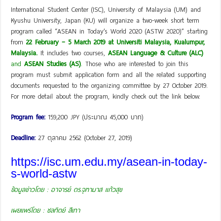
International Student Center (ISC), University of Malaysia (UM) and
Kyushu University, Japan (KU) will organize a two-week short term
program called “ASEAN in Today’s World 2020 (ASTW 2020)” starting
from
22 February – 5 March 2019 at Universiti Malaysia, Kualumpur,
Malaysia.
It includes two courses,
ASEAN Language & Culture (ALC)
and
ASEAN Studies (AS)
.
Those who are interested to join this
program must submit application form and all the related supporting
documents requested to the organizing committee by 27 October 2019.
For more detail about the program, kindly check out the link below.
Program fee:
159,200 JPY (ประมาณ 45,000 บาท)
Deadline:
27 ตุลาคม 2562 (October 27, 2019)
https://isc.um.edu.my/asean-in-today-
s-world-astw
ข้อมูลข่าวโดย : อาจารย์ ดร.จุฑามาส แก้วสุข
เผยแพร่โดย : ชลทิตย์ สีเทา