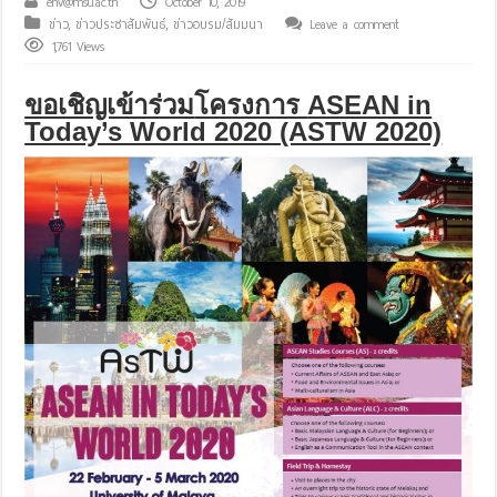
env@msu.ac.th
October 10, 2019
ข่าว
,
ข่าวประชาสัมพันธ์
,
ข่าวอบรม/สัมมนา
Leave a comment
1,761 Views
ขอเชิญเข้าร่วม
โครงการ
ASEAN in
Today’s World 2020 (ASTW 2020)