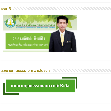
คณบดี
นโยบายคุณธรรมและความโปร่งใส