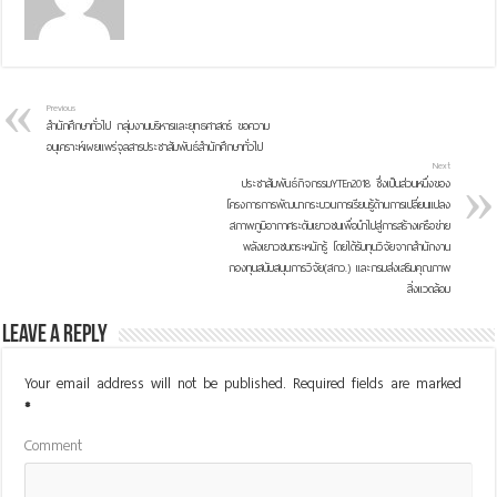
Previous
สำนักศึกษาทั่วไป กลุ่มงานบริหารและยุทธศาสตร์ ขอความ
อนุเคราะห์เผยแพร่จุลสารประชาสัมพันธ์สำนักศึกษาทั่วไป
Next
ประชาสัมพันธ์กิจกรรมYTEn2018 ซึ่งเป็นส่วนหนึ่งของ
โครงการการพัฒนากระบวนการเรียนรู้ด้านการเปลี่ยนแปลง
สภาพภูมิอากาศระดับเยาวชนเพื่อนำไปสู่การสร้างเครือข่าย
พลังเยาวชนตระหนักรู้ โดยได้รับทุนวิจัยจากสำนักงาน
กองทุนสนับสนุนการวิจัย(สกว.) และกรมส่งเสริมคุณภาพ
สิ่งแวดล้อม
Leave a Reply
Your email address will not be published.
Required fields are marked
*
Comment