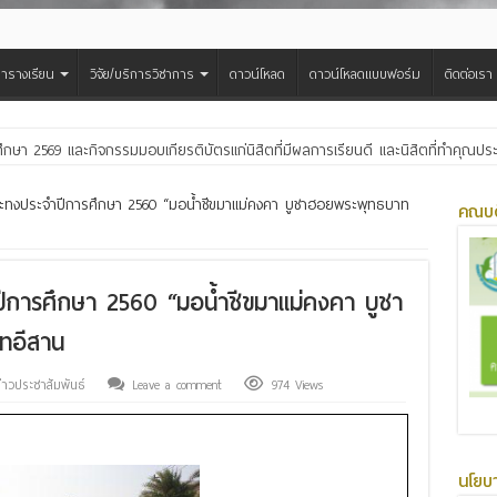
ารางเรียน
วิจัย/บริการวิชาการ
ดาวน์โหลด
ดาวน์โหลดแบบฟอร์ม
ติดต่อเรา
ศึกษา 2569 และกิจกรรมมอบเกียรติบัตรแก่นิสิตที่มีผลการเรียนดี และนิสิตที่ทำคุณ
สืบสานประเพณีฮีตเดือน ๘ ถวายเทียนพรรษา ๒๙ วัด เฉลิมพระเกียรติพระบาทสมเด็จพ
ทงประจำปีการศึกษา 2560 “มอน้ำชีขมาแม่คงคา บูชาฮอยพระพุทธบาท
คณบด
การศึกษา 2560 “มอน้ำชีขมาแม่คงคา บูชา
ไทอีสาน
่าวประชาสัมพันธ์
Leave a comment
974 Views
นโยบ