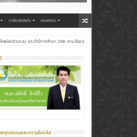
ระเบียบข้อบังคับ
แบบฟอร์ม
ประโยชน์แก่ส่วนรวม ประจำปีการศึกษา 2568 คณะสิ่งแวดล้อมและทรัพยากรศาสตร์
ระเจ้าอยู่หัว
ี
ายคุณธรรมและความโปร่งใส