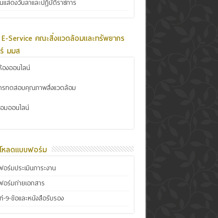
ินแสดงวันลาและปฏิบัติราชการ
 E-Service คณะสิ่งแวดล้อมและทรัพยากร
ร์ มมส
้องออนไลน์
การทดสอบคุณภาพสิ่งแวดล้อม
ซ่อมออนไลน์
์โหลดแบบฟอร์ม
อร์มประเมินภาระงาน
ฟอร์มถ่ายเอกสาร
์-9-ข้อและหนังสือรับรอง