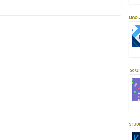
มคอ.2
จรร
ระบบ