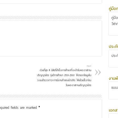
คู่มื
คู่ม
วิชา
ประก
ประ
Next
ด่วนที่สุด !!! นิสิตที่สำเร็จการศึกษาที่จะเข้ารับพระราชทาน
ปริญญาบัตร รุ่นปีการศึกษา 2559-2560 ให้กรอกข้อมูลใน
งานพั
ระบบสำรวจภาวะการมีงานทำของบัณฑิต ให้แล้วเสร็จก่อน
วันพระราชทานปริญญาบัตร
แบบส
quired fields are marked
*
เอกส