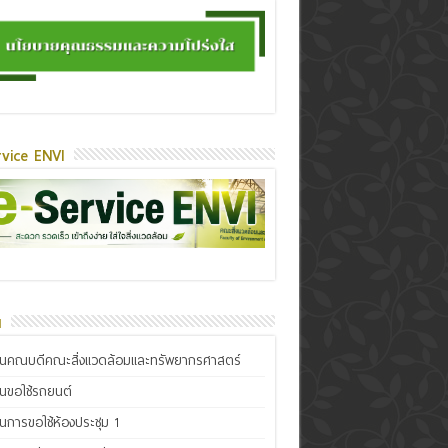
vice ENVI
น
ินคณบดีคณะสิ่งแวดล้อมและทรัพยากรศาสตร์
ินขอใช้รถยนต์
ินการขอใช้ห้องประชุม 1