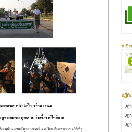
e-Ser
ปฏิทิ
ปฏิท
ปฏิท
ปฏิท