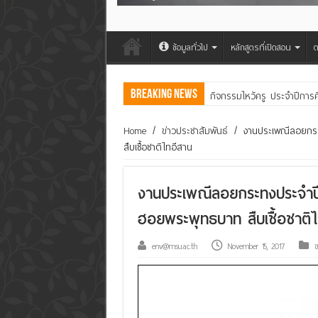
ข้อมูลทั่วไป
หลักสูตรที่เปิดสอน
ต
Breaking News
กิจกรรมไหว้ครู ประจำปีการ
คณะสิ่งแวดล้อมฯ มมส ร่วม
Home
/
ข่าวประชาสัมพันธ์
/
งานประเพณีลอยกระ
สืบเชื้อชาติไทอีสาน
งานประเพณีลอยกระทงประจำปี
ฮอยพระพุทธบาท สืบเชื้อชาติ
env@msu.ac.th
November 15, 2017
ข