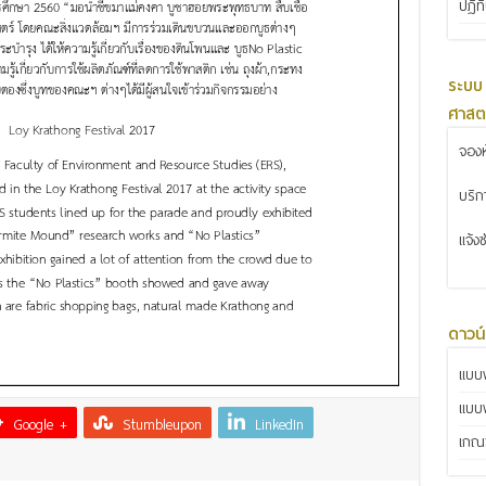
ปฏิท
ระบบ
ศาสต
จองห
บริ
แจ้ง
ดาวน
แบบฟ
แบบ
Google +
Stumbleupon
LinkedIn
เกณฑ