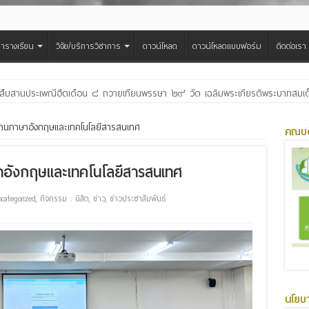
ารางเรียน
วิจัย/บริการวิชาการ
ดาวน์โหลด
ดาวน์โหลดแบบฟอร์ม
ติดต่อเรา
ต้อนรับและแลกเปลี่ยนเรียนรู้กับบัณฑิตวิทยาลัย ในโครงการ GRAD MSU ROADSH
านภาษาอังกฤษและเทคโนโลยีสารสนเทศ
คณบด
อังกฤษและเทคโนโลยีสารสนเทศ
categorized
,
กิจกรรม : นิสิต
,
ข่าว
,
ข่าวประชาสัมพันธ์
นโยบ