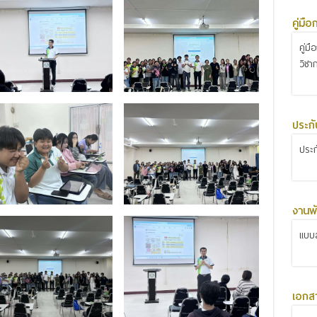
คู่มื
คู่ม
วิชา
ประก
ประ
งานพั
แบบส
เอกส