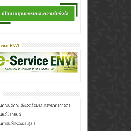
vice ENVI
น
ินคณบดีคณะสิ่งแวดล้อมและทรัพยากรศาสตร์
ินขอใช้รถยนต์
ินการขอใช้ห้องประชุม 1