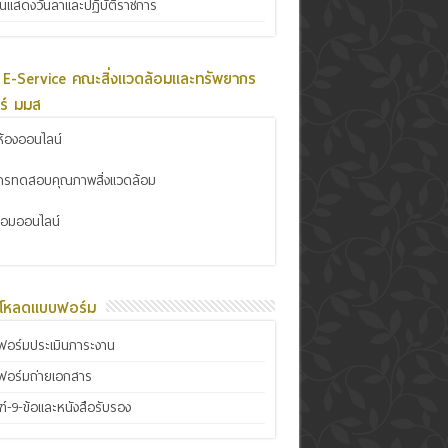
ินแสดงวันลาและปฏิบัติราชการ
 E-Service คณะสิ่งแวดล้อมและทรัพยากร
ร์ มมส
้องออนไลน์
การทดสอบคุณภาพสิ่งแวดล้อม
ซ่อมออนไลน์
์โหลดแบบฟอร์ม
อร์มประเมินภาระงาน
ฟอร์มถ่ายเอกสาร
์-9-ข้อและหนังสือรับรอง