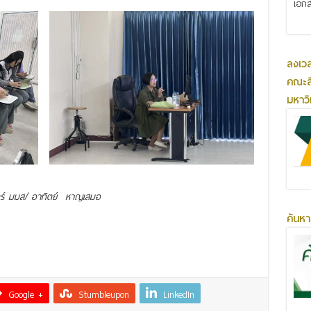
เอกส
ลงเว
คณะส
มหาว
ร์ มมส/
อาทิตย์ หาญเสมอ
ค้นหา
Google +
Stumbleupon
LinkedIn