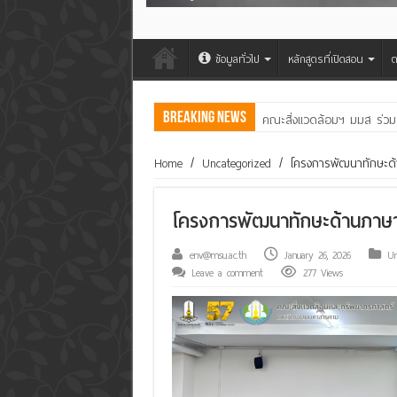
ข้อมูลทั่วไป
หลักสูตรที่เปิดสอน
ต
Breaking News
คณะสิ่งแวดล้อมฯ มมส ร่วม
Home
/
Uncategorized
/
โครงการพัฒนาทักษะด้
โครงการพัฒนาทักษะด้านภาษา
env@msu.ac.th
January 26, 2026
Un
Leave a comment
277 Views