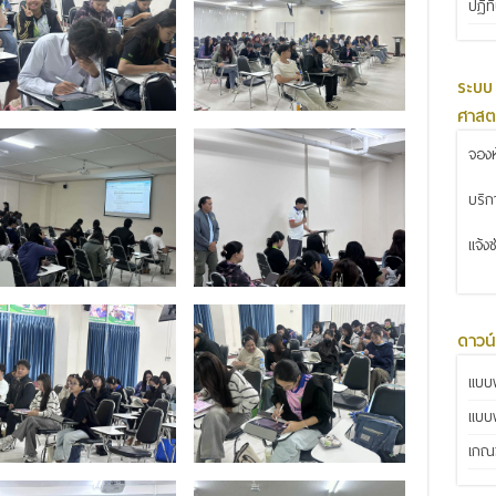
ปฏิท
ระบบ
ศาสต
จองห
บริ
แจ้ง
ดาวน
แบบฟ
แบบ
เกณฑ