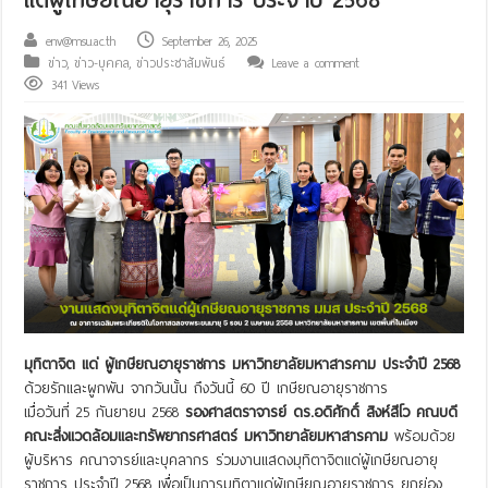
env@msu.ac.th
September 26, 2025
ข่าว
,
ข่าว-บุคคล
,
ข่าวประชาสัมพันธ์
Leave a comment
341 Views
มุทิตาจิต แด่ ผู้เกษียณอายุราชการ มหาวิทยาลัยมหาสารคาม ประจำปี 2568
ด้วยรักและผูกพัน จากวันนั้น ถึงวันนี้ 60 ปี เกษียณอายุราชการ
เมื่อวันที่ 25 กันยายน 2568
รองศาสตราจารย์ ดร.อดิศักดิ์ สิงห์สีโว คณบดี
คณะสิ่งแวดล้อมและทรัพยากรศาสตร์ มหาวิทยาลัยมหาสารคาม
พร้อมด้วย
ผู้บริหาร คณาจารย์และบุคลากร ร่วมงานแสดงมุทิตาจิตแด่ผู้เกษียณอายุ
ราชการ ประจำปี 2568 เพื่อเป็นการมุทิตาแด่ผู้เกษียณอายุราชการ ยกย่อง