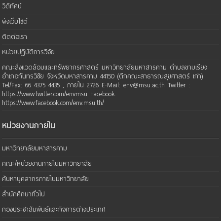
วิดีทัศน์
ผังเว็บไซต์
ติดต่อเรา
หน่วยปฏิบัติการวิจัย
คณะสิ่งแวดล้อมและทรัพยากรศาสตร์ มหาวิทยาลัยมหาสารคาม ตำบลขามเรียง
อำเภอกันทรวิชัย จังหวัดมหาสารคาม 44150 (ตึกคณะสาธารณสุขศาสตร์ เก่า)
Tel/Fax: 66 4375 4435 , ภายใน 2726 E-Mail: env@msu.ac.th Twitter :
https://www.twitter.com/envmsu Facebook:
https://www.facebook.com/env.msu.th/
หน่วยงานภายใน
มหาวิทยาลัยมหาสารคาม
คณะ/หน่วยงานภายในมหาวิทยาลัย
ค้นหาบุคลากรภายในมหาวิทยาลัย
สำนักศึกษาทั่วไป
กองประชาสัมพันธ์และกิจการต่างประเทศ