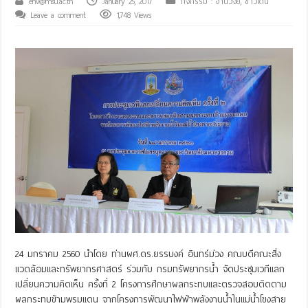
env@msu.ac.th
January 25, 2017
กิจกรรม : งานวิจัย
,
ข่าวเด่น
Leave a comment
1,748 Views
24 มกราคม 2560 นำโดย ท่านผศ.ดร.ยรรบงค์ อินทร์ม่วง คณบดีคณะสิ่ง
แวดล้อมและทรัพยากรศาสตร์ ร่วมกับ กรมทรัพยากรน้ำ จัดประชุมเวทีแลก
เปลี่ยนความคิดเห็น ครั้งที่ 2 โครงการศึกษาผลกระทบและตรวจสอบติดตาม
ผลกระทบข้ามพรมแดน จากโครงการพัฒนาไฟฟ้าพลังงานน้ำในแม่น้ำโขงสาย