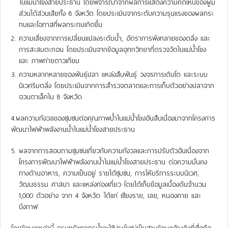
ในแม่น้ำโขงสายประธาน โดยพิจารณาจากผลการแสดงความคิดเห็นของผู้มี
ส่วนได้ส่วนเสียทั้ง 8 จังหวัด โดยประเมินจากระดับความรุนแรงของผลกระ
ทบและโอกาสที่ผลกระทบเกิดขึ้น
ความเสี่ยงจากการเปลี่ยนแปลงระดับน้ำ, อัตราการพังทลายของตลิ่ง และ
การสะสมตะกอน โดยประเมินจากข้อมูลอุทกวิทยาที่ตรวจวัดในแม่น้ำโขง
และ ภาพถ่ายดาวเทียม
ความหลากหลายของพันธุ์ปลา แหล่งสืบพันธุ์ วงจรการเติบโต และระบบ
นิเวศริมตลิ่ง โดยประเมินจากการสำรวจตลาดและการเก็บตัวอย่างปลาจาก
อวนตาเล็กใน 8 จังหวัด
4.ผลความกังวลของชุมชนต่อคุณภาพน้ำในแม่น้ำโขงอันสืบเนื่องมาจากโครงการ
พัฒนาไฟฟ้าพลังงานน้ำในแม่น้ำโขงสายประธาน
ผลจากการสอบถามชุมชนเกี่ยวกับความกังวลและการปรับตัวอันเนื่องจาก
โครงการพัฒนาไฟฟ้าพลังงานน้ำในแม่น้ำโขงสายประธาน ต่อความมั่นคง
ทางด้านอาหาร, ความเป็นอยู่ รายได้ชุมชน, การให้บริการระบบนิเวศ,
วัฒนธรรม ศาสนา และแหล่งท่องเที่ยว โดยได้เก็บข้อมูลเบื้องต้นจำนวน
1,000 ตัวอย่าง จาก 4 จังหวัด ได้แก่ เชียงราย, เลย, หนองคาย และ
บึงกาฬ