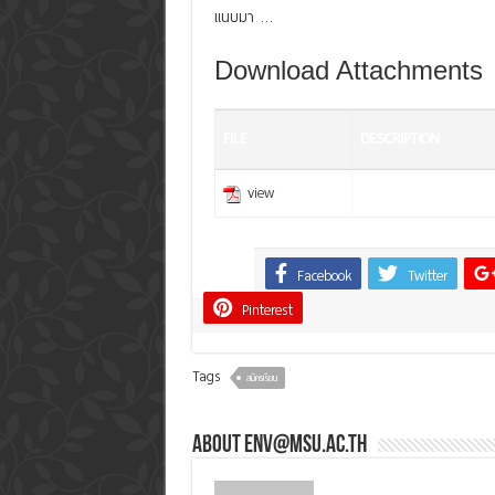
แนบมา …
Download Attachments
FILE
DESCRIPTION
view
Facebook
Twitter
Share
Pinterest
Tags
สมัครเรียน
About env@msu.ac.th