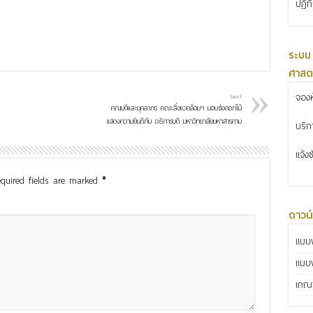
ปฏิท
ระบบ
ศาสต
จองห
Next
คณบดีและบุคลากร คณะสิ่งแวดล้อมฯ มอบช่อดอกไม้
แสดงความยินดีกับ อธิการบดี มหาวิทยาลัยมหาสารคาม
บริ
แจ้ง
quired fields are marked
*
ดาวน
แบบฟ
แบบ
เกณฑ