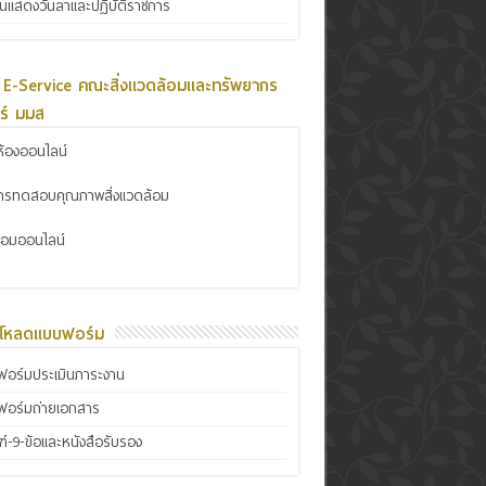
ินแสดงวันลาและปฏิบัติราชการ
 E-Service คณะสิ่งแวดล้อมและทรัพยากร
ร์ มมส
้องออนไลน์
การทดสอบคุณภาพสิ่งแวดล้อม
ซ่อมออนไลน์
์โหลดแบบฟอร์ม
อร์มประเมินภาระงาน
ฟอร์มถ่ายเอกสาร
์-9-ข้อและหนังสือรับรอง