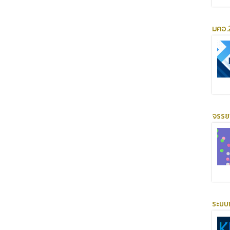
มคอ.2
จรร
ระบบ