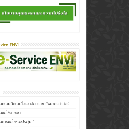
vice ENVI
น
ินคณบดีคณะสิ่งแวดล้อมและทรัพยากรศาสตร์
ินขอใช้รถยนต์
ินการขอใช้ห้องประชุม 1