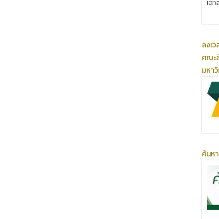
เอกส
ลงเว
คณะส
มหาว
ค้นหา