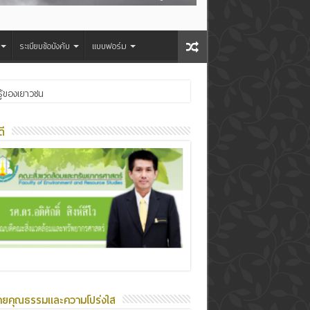
ระเบียบข้อบังคับ
แบบฟอร์ม
ู้ของเยาวชน
ี
ายคุณธรรมและความโปร่งใส