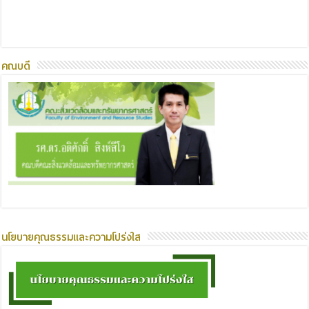
คณบดี
นโยบายคุณธรรมและความโปร่งใส