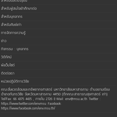
สำหรับนิสิตปัจจุบัน
สำหรับผู้สนใจเข้าศึกษาต่อ
สำหรับบุคลากร
สำหรับศิษย์เก่า
การจัดการความรู้
ข่าว
กิจกรรม : บุคลากร
วิดีทัศน์
ผังเว็บไซต์
ติดต่อเรา
หน่วยปฏิบัติการวิจัย
คณะสิ่งแวดล้อมและทรัพยากรศาสตร์ มหาวิทยาลัยมหาสารคาม ตำบลขามเรียง
อำเภอกันทรวิชัย จังหวัดมหาสารคาม 44150 (ตึกคณะสาธารณสุขศาสตร์ เก่า)
Tel/Fax: 66 4375 4435 , ภายใน 2726 E-Mail: env@msu.ac.th Twitter :
https://www.twitter.com/envmsu Facebook:
https://www.facebook.com/env.msu.th/