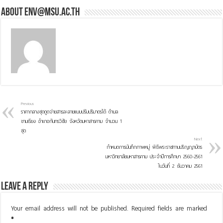
About env@msu.ac.th
Previous
ราคากลางชุดดูดจ่ายสารละลายแบบปรับปริมาตรได้ ตำบล
ขามเรียง อำเภอกันทรวิชัย จังหวัดมหาสารคาม จำนวน 1
ชุด
Next
กำหนดการบันทึกภาพหมู่ พิธีพระราชทานปริญญาบัตร
มหาวิทยาลัยมหาสารคาม ประจำปีการศึกษา 2560-2561
ในวันที่ 2 ธันวาคม 2561
Leave a Reply
Your email address will not be published.
Required fields are marked
*