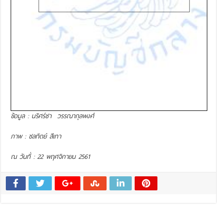
ข้อมูล : นริศร์ชา วรรณากุลพงศ์
ภาพ : ชลทิตย์ สีเทา
ณ วันที่ : 22 พฤศจิกายน 2561