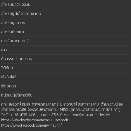
สำหรับนิสิตปัจจุบัน
สำหรับผู้สนใจเข้าศึกษาต่อ
สำหรับบุคลากร
สำหรับศิษย์เก่า
การจัดการความรู้
ข่าว
กิจกรรม : บุคลากร
วิดีทัศน์
ผังเว็บไซต์
ติดต่อเรา
หน่วยปฏิบัติการวิจัย
คณะสิ่งแวดล้อมและทรัพยากรศาสตร์ มหาวิทยาลัยมหาสารคาม ตำบลขามเรียง
อำเภอกันทรวิชัย จังหวัดมหาสารคาม 44150 (ตึกคณะสาธารณสุขศาสตร์ เก่า)
Tel/Fax: 66 4375 4435 , ภายใน 2726 E-Mail: env@msu.ac.th Twitter :
https://www.twitter.com/envmsu Facebook:
https://www.facebook.com/env.msu.th/