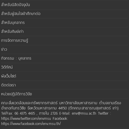
สำหรับนิสิตปัจจุบัน
สำหรับผู้สนใจเข้าศึกษาต่อ
สำหรับบุคลากร
สำหรับศิษย์เก่า
การจัดการความรู้
ข่าว
กิจกรรม : บุคลากร
วิดีทัศน์
ผังเว็บไซต์
ติดต่อเรา
หน่วยปฏิบัติการวิจัย
คณะสิ่งแวดล้อมและทรัพยากรศาสตร์ มหาวิทยาลัยมหาสารคาม ตำบลขามเรียง
อำเภอกันทรวิชัย จังหวัดมหาสารคาม 44150 (ตึกคณะสาธารณสุขศาสตร์ เก่า)
Tel/Fax: 66 4375 4435 , ภายใน 2726 E-Mail: env@msu.ac.th Twitter :
https://www.twitter.com/envmsu Facebook:
https://www.facebook.com/env.msu.th/