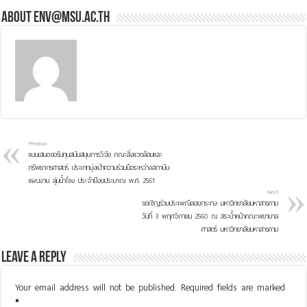
About env@msu.ac.th
Previous
แบบเสนอขอรับทุนสนับสนุนการวิจัย คณะสิ่งแวดล้อมและ
ทรัพยากรศาสตร์ ประเภทมุ่งเป้าความร่วมมือระหว่างสถาบัน
แผนงาน ลุ่มน้ำโขง ประจำปีงบประมาณ พ.ศ. 2561
Next
ขอเชิญร่วมประเพณีลอยกระทง มหาวิทยาลัยมหาสารคาม
วันที่ 3 พฤศจิกายน 2560 ณ สระน้ำหน้าคณะพยาบาล
ศาสตร์ มหาวิทยาลัยมหาสารคาม
Leave a Reply
Your email address will not be published.
Required fields are marked
*