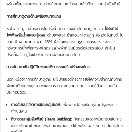
พร้อมทั้งบูรณาการความร่วมมือภายในหน่วยงานผ่านกิจกรรมกลุ่มสัมพันธ์
การศึกษาดูงานด้านพลังงานทดแทน
หัวใจสำคัญของโครงการในครั้งนี้ คือการลงพื้นที่ศึกษาดูงาน ณ
โครงการ
ไฟฟ้าพลังน้ำคลองทุ่งเพล
ตำบลพลวง อำเภอเขาคิชฌกูฏ จังหวัดจันทบุรี ใน
วันที่ 6 พฤษภาคม พ.ศ. 2569 ซึ่งเป็นแหล่งเรียนรู้ด้านการบริหารจัดการ
ทรัพยากรน้ำเพื่อการผลิตกระแสไฟฟ้าที่เป็นมิตรต่อสิ่งแวดล้อม อันเป็น
ประเด็นสำคัญในเชิงวิชาการด้านสิ่งแวดล้อมศึกษา
การสัมมนาเชิงปฏิบัติการและกิจกรรมเสริมสร้างองค์กร
นอกเหนือจากการศึกษาดูงาน นโยบายของโครงการยังให้ความสำคัญกับการ
พัฒนาศักยภาพบุคลากรและการวางแผนยุทธศาสตร์ โดยมีกิจกรรมหลัก
ประกอบด้วย:
การสัมมนาวิชาการและกลุ่มย่อย:
เพื่อแลกเปลี่ยนเรียนรู้และสรุปผลการ
ดำเนินงาน
กิจกรรมกลุ่มสัมพันธ์ (
Team Building):
กิจกรรมล่องแพเปียกชมเส้นทาง
ธรรมชาติป่าชายเลน เพื่อศึกษาระบบนิเวศชายฝั่งและสร้างความสมัครสมาน