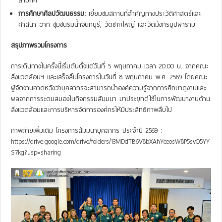
สามัคคี
การศึกษาศิลปวัฒนธรรม:
เยี่ยมชมสถานที่สำคัญทางประวัติศาสตร์และ
ศาสนา อาทิ ชุมชนริมน้ำจันทบุรี, วัดชากใหญ่ และวัดมังกรบุปผาราม
สรุปภาพรวมโครงการ
การเดินทางในครั้งนี้เริ่มต้นตั้งแต่วันที่ 5 พฤษภาคม เวลา 20.00 น. จากคณะ
สิ่งแวดล้อมฯ และเสร็จสิ้นโครงการในวันที่ 8 พฤษภาคม พ.ศ. 2569 โดยคณะ
ผู้จัดงานคาดหวังว่าบุคลากรจะสามารถนำองค์ความรู้จากการศึกษาดูงานและ
ผลจากการระดมสมองในกิจกรรมสัมมนา มาประยุกต์ใช้ในการพัฒนางานด้าน
สิ่งแวดล้อมและการบริหารจัดการองค์กรให้มีประสิทธิภาพสืบไป
ภาพถ่ายเพิ่มเติม โครงการสัมมนาบุคลากร ประจำปี 2569 :
https://drive.google.com/drive/folders/13MDdTB6V8bXAhYceosW8P5svQ5YY
S7kg?usp=sharing