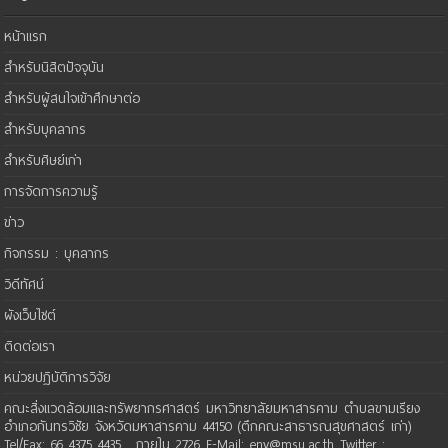
หน้าแรก
สำหรับนิสิตปัจจุบัน
สำหรับผู้สนใจเข้าศึกษาต่อ
สำหรับบุคลากร
สำหรับศิษย์เก่า
การจัดการความรู้
ข่าว
กิจกรรม : บุคลากร
วิดีทัศน์
ผังเว็บไซต์
ติดต่อเรา
หน่วยปฏิบัติการวิจัย
คณะสิ่งแวดล้อมและทรัพยากรศาสตร์ มหาวิทยาลัยมหาสารคาม ตำบลขามเรียง
อำเภอกันทรวิชัย จังหวัดมหาสารคาม 44150 (ตึกคณะสาธารณสุขศาสตร์ เก่า)
Tel/Fax: 66 4375 4435 , ภายใน 2726 E-Mail: env@msu.ac.th Twitter :