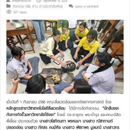
env@msu.ac.th
September 4, 2025
กิจกรรม-วิจัย
,
ข่าว
,
ข่าวประชาสัมพันธ์
Leave a comment
507 Views
เมื่อวันที่ 1 กันยายน 2568 คณะสิ่งแวดล้อมและทรัพยากรศาสตร์ โดย
หลักสูตรสาขาวิชาเทคโนโลยีสิ่งแวดล้อม
ได้มีการจัดกิจกรรม
“นักสืบขยะ
กับภารกิจรั้วมหาวิทยาลัยไร้ขยะ”
โดยมี ดร.ธายุกร พระบำรุง และคณะนิสิต
พี่เลี้ยง ประกอบด้วย
นางสาวโสภิตนภา พรหมมา นางสาว ณิชากานต์
ปลอดอ่อน นางสาว ภัศสร คนมีศิล นางสาว พัชราพร มูลมณี นางสาวกร