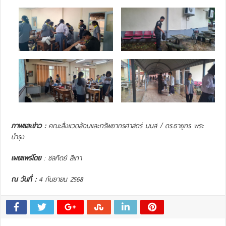
ภาพและข่าว :
คณะสิ่งแวดล้อมและทรัพยากรศาสตร์ มมส /
ดร.ธายุกร พระ
บำรุง
เผยแพร่โดย
: ชลทิตย์ สีเทา
ณ วันที่ :
4 กันยายน 2568