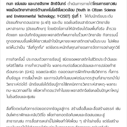
กนก แจ่มแสง และนายสิรภพ สิทธิจันทร์
ดำเนินการภายใต้
โครงการเยาวชน
พลเมืองวิทยาศาสตร์ด้านเทคโนโลยีสิ่งแวดล้อม (
Youth in Citizen Science
and Environmental Technology; Y-CiSET) รุ่นที่ 1
ให้กับนักเรียนระดับ
มัธยมศึกษาตอนปลาย (ม.4/3) และต้น ของโรงเรียนสาธิตมหาวิทยาลัย
มหาสารคาม (มัธยมศึกษา) โดยเปิดโอกาสให้นักเรียนได้ลงพื้นที่จริง สำรวจ
คัดแยก และบันทึกข้อมูลขยะพลาสติกที่พบภายในรั้วมหาวิทยาลัย กิจกรรมนี้
ถูกออกแบบขึ้นเพื่อให้เยาวชนเข้าใจปัญหาขยะพลาสติกอย่างเป็นระบบ ไม่เพียง
แต่เห็นว่าเป็น “สิ่งที่ถูกทิ้ง” แต่ยังตระหนักถึงคุณค่าของการจัดการอย่างถูกวิธี
ภารกิจครั้งนี้ ประกอบด้วยการเรียนรู้ ชนิดของพลาสติกในชีวิตประจำวันและ
รหัสรีไซเคิล การทำความเข้าใจ ผลกระทบต่อสิ่งแวดล้อมและการปล่อยก๊าซ
เรือนกระจก (GHG) ของแต่ละชนิด ตลอดจนการฝึกทักษะเชิงวิชาการ ทั้งการ
เก็บข้อมูล การชั่งน้ำหนัก และการบันทึกในแบบฟอร์มมาตรฐานที่สามารถนำไป
วิเคราะห์ต่อได้ นักเรียนยังได้เรียนรู้การใช้เทคนิคการวิเคราะห์สาเหตุ–ผลกระ
ทบ–แนวทางแก้ไข เพื่อหาคำตอบว่าทำไมขยะพลาสติกจึงยังคงเป็นปัญหาใหญ่
ในโรงเรียนและชุมชน
สิ่งที่โดดเด่นคือการต่อยอดจากข้อมูลสู่การ สร้างสื่อสั้นและสื่อสร้างสรรค์ เช่น
อินโฟกราฟิกและคลิปวิดีโอ เพื่อถ่ายทอดข้อค้นพบและข้อเสนอแนะสู่
สาธารณชน การสื่อสารเหล่านี้ไม่เพียงทำให้เพื่อน ๆ เข้าใจง่ายขึ้น แต่ยังสร้าง