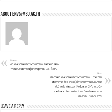
About env@msu.ac.th
Previous
คณะสิ่งแวดล้อมและทรัพยากรศาสตร์ จัดเสวนาศิษย์เก่า
ถ่ายทอดประสบการณ์สู่วิชาชีพบุคลากร CSR โรงงาน
Next
ประกาศคณะสิ่งแวดล้อมและทรัพยากรศาสตร์ มหาวิทยาลัย
มหาสารคาม เรื่อง รายชื่อผู้มีสิทธิสอบภาคความเหมาะสม
กับตำแหน่ง ตำแหน่งลูกจ้างชั่วคราว สังกัด คณะสิ่ง
แวดล้อมและทรัพยากรศาสตร์ มหาวิทยาลัยมหาสารคาม
ประจำปีงบประมาณ 2569
Leave a Reply