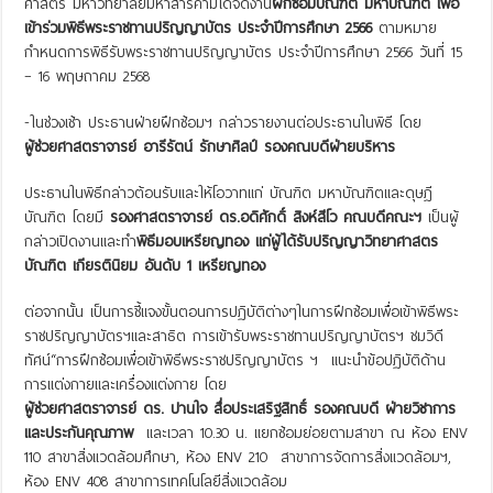
ศาสตร์ มหาวิทยาลัยมหาสารคามได้จัดงาน
ฝึกซ้อมบัณฑิต มหาบัณฑิต เพื่อ
เข้าร่วมพิธีพระราชทานปริญญาบัตร ประจำปีการศึกษา 2566
ตามหมาย
กำหนดการพิธีรับพระราชทานปริญญาบัตร ประจำปีการศึกษา 2566 วันที่ 15
– 16 พฤษถาคม 2568
-ในช่วงเช้า ประธานฝ่ายฝึกซ้อมฯ กล่าวรายงานต่อประธานในพิธี โดย
ผู้ช่วยศาสตราจารย์ อารีรัตน์ รักษาศิลป์ รองคณบดีฝ่ายบริหาร
ประธานในพิธีกล่าวต้อนรับและให้โอวาทแก่ บัณฑิต มหาบัณฑิตและดุษฎี
บัณฑิต โดยมี
รองศาสตราจารย์ ดร.อดิศักดิ์ สิงห์สีโว คณบดีคณะฯ
เป็นผู้
กล่าวเปิดงานและทำ
พิธีมอบเหรียญทอง แก่ผู้ได้รับปริญญาวิทยาศาสตร
บัณฑิต เกียรตินิยม อันดับ 1 เหรียญทอง
ต่อจากนั้น เป็นการชี้แจงขั้นตอนการปฏิบัติต่างๆในการฝึกซ้อมเพื่อเข้าพิธีพระ
ราชปริญญาบัตรฯและสาธิต การเข้ารับพระราชทานปริญญาบัตรฯ ชมวิดี
ทัศน์“การฝึกซ้อมเพื่อเข้าพิธีพระราชปริญญาบัตร ฯ แนะนำข้อปฏิบัติด้าน
การแต่งกายและเครื่องแต่งกาย โดย
ผู้ช่วยศาสตราจารย์ ดร. ปานใจ สื่อประเสริฐสิทธิ์ รองคณบดี ฝ่ายวิชาการ
และประกันคุณภาพ
และเวลา 10.30 น. แยกซ้อมย่อยตามสาขา ณ ห้อง ENV
110 สาขาสิ่งแวดล้อมศึกษา, ห้อง ENV 210 สาขาการจัดการสิ่งแวดล้อมฯ,
ห้อง ENV 408 สาขาการเทคโนโลยีสิ่งแวดล้อม