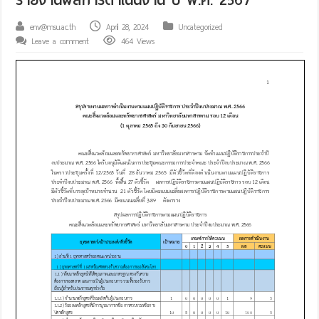
env@msu.ac.th
April 28, 2024
Uncategorized
Leave a comment
464 Views