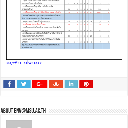
>>>pdf
ดาวน์โหลด<<<
About env@msu.ac.th