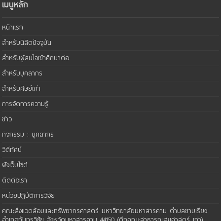
เมนูหลัก
หน้าแรก
สำหรับนิสิตปัจจุบัน
สำหรับผู้สนใจเข้าศึกษาต่อ
สำหรับบุคลากร
สำหรับศิษย์เก่า
การจัดการความรู้
ข่าว
กิจกรรม : บุคลากร
วิดีทัศน์
ผังเว็บไซต์
ติดต่อเรา
หน่วยปฏิบัติการวิจัย
คณะสิ่งแวดล้อมและทรัพยากรศาสตร์ มหาวิทยาลัยมหาสารคาม ตำบลขามเรียง
อำเภอกันทรวิชัย จังหวัดมหาสารคาม 44150 (ตึกคณะสาธารณสุขศาสตร์ เก่า)