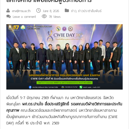
env@msu.ac.th
June 8, 2026
ข่าว
,
ข่าวประชาสัมพันธ์
Leave a comment
78 Views
เมื่อวันที่ 5-7 มิถุนายน 2569 ที่ผ่านมา ณ มหาวิทยาลัยนเรศวร จังหวัด
พิษณุโลก
ผศ.ดร.ปานใจ สื่อประเสริฐสิทธิ์ รองคณบดีฝ่ายวิชาการและประกัน
คุณภาพ
คณะสิ่งแวดล้อมและทรัพยากรศาสตร์ มหาวิทยาลัยมหาสารคาม
เป็นผู้แทนคณะฯ เข้าร่วมงานวันสหกิจศึกษาบูรณาการกับการทำงาน (CWIE
DAY) ครั้งที่ 16 ประจำปี พ.ศ. 2569