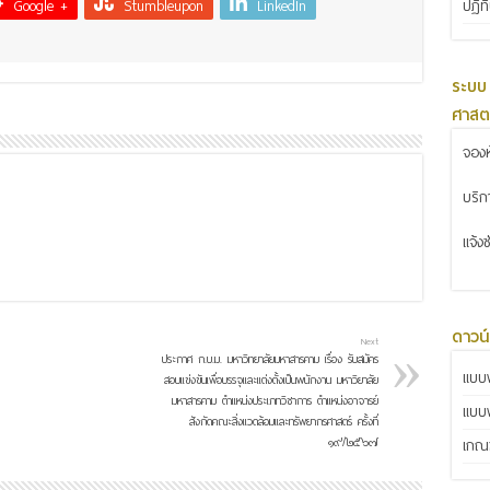
Google +
Stumbleupon
LinkedIn
ปฏิท
ระบบ
ศาสต
จองห
บริ
แจ้ง
ดาวน
Next
ประกาศ ก.บ.ม. มหาวิทยาลัยมหาสารคาม เรื่อง รับสมัคร
แบบฟ
สอบแข่งขันเพื่อบรรจุและแต่งตั้งเป็นพนักงาน มหาวิยาลัย
มหาสารคาม ตำแหน่งประเภทวิชาการ ตำแหน่งอาจารย์
แบบ
สังกัดคณะสิ่งแวดล้อมและทรัพยากรศาสตร์ ครั้งที่
๑๙/๒๕๖๗
เกณฑ