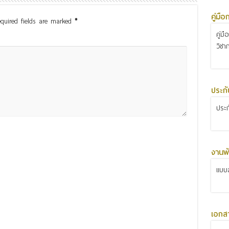
คู่มื
quired fields are marked
*
คู่ม
วิชา
ประก
ประ
งานพั
แบบส
เอกส