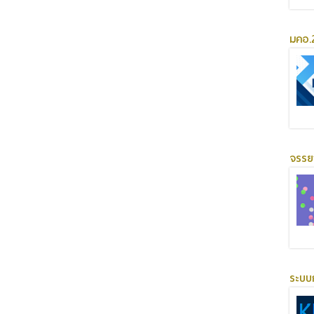
มคอ.2
จรร
ระบบ