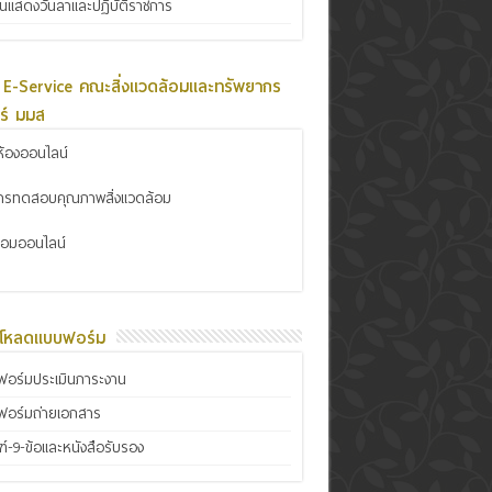
ินแสดงวันลาและปฏิบัติราชการ
 E-Service คณะสิ่งแวดล้อมและทรัพยากร
ร์ มมส
้องออนไลน์
การทดสอบคุณภาพสิ่งแวดล้อม
ซ่อมออนไลน์
์โหลดแบบฟอร์ม
อร์มประเมินภาระงาน
ฟอร์มถ่ายเอกสาร
์-9-ข้อและหนังสือรับรอง