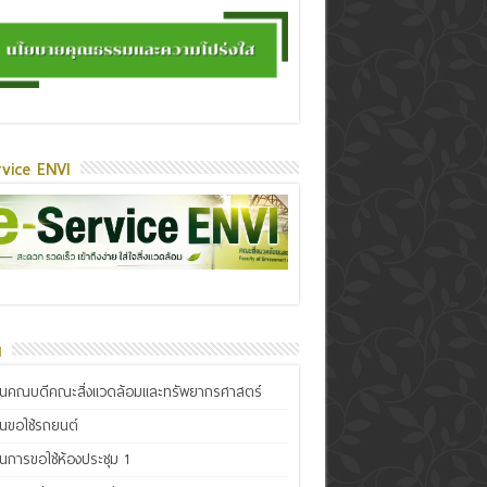
vice ENVI
น
ินคณบดีคณะสิ่งแวดล้อมและทรัพยากรศาสตร์
ินขอใช้รถยนต์
ินการขอใช้ห้องประชุม 1