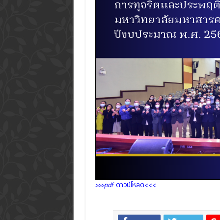
>>>pdf
ดาวน์โหลด<<<