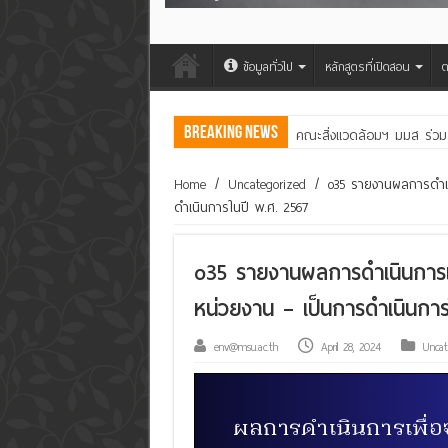
ข้อมูลทั่วไป
หลักสูตรที่เปิดสอน
ต
Breaking News
คณะสิ่งแวดล้อมฯ มมส ร่วม
Home
/
Uncategorized
/
o35 รายงานผลการดำเน
ดำเนินการในปี พ.ศ. 2567
o35 รายงานผลการดำเนินการเพ
หน่วยงาน – เป็นการดำเนินการ
env@msu.ac.th
April 28, 2024
Uncat