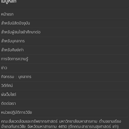
เมนูหลัก
หน้าแรก
สำหรับนิสิตปัจจุบัน
สำหรับผู้สนใจเข้าศึกษาต่อ
สำหรับบุคลากร
สำหรับศิษย์เก่า
การจัดการความรู้
ข่าว
กิจกรรม : บุคลากร
วิดีทัศน์
ผังเว็บไซต์
ติดต่อเรา
หน่วยปฏิบัติการวิจัย
คณะสิ่งแวดล้อมและทรัพยากรศาสตร์ มหาวิทยาลัยมหาสารคาม ตำบลขามเรียง
อำเภอกันทรวิชัย จังหวัดมหาสารคาม 44150 (ตึกคณะสาธารณสุขศาสตร์ เก่า)