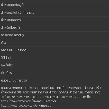
สำหรับนิสิตปัจจุบัน
สำหรับผู้สนใจเข้าศึกษาต่อ
สำหรับบุคลากร
สำหรับศิษย์เก่า
การจัดการความรู้
ข่าว
กิจกรรม : บุคลากร
วิดีทัศน์
ผังเว็บไซต์
ติดต่อเรา
หน่วยปฏิบัติการวิจัย
คณะสิ่งแวดล้อมและทรัพยากรศาสตร์ มหาวิทยาลัยมหาสารคาม ตำบลขามเรียง
อำเภอกันทรวิชัย จังหวัดมหาสารคาม 44150 (ตึกคณะสาธารณสุขศาสตร์ เก่า)
Tel/Fax: 66 4375 4435 , ภายใน 2726 E-Mail: env@msu.ac.th Twitter :
https://www.twitter.com/envmsu Facebook:
https://www.facebook.com/env.msu.th/