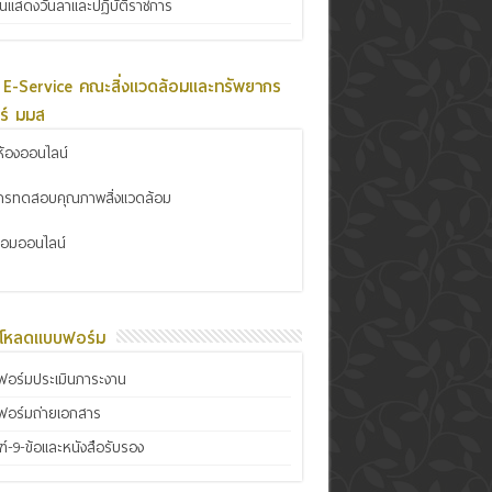
ินแสดงวันลาและปฏิบัติราชการ
 E-Service คณะสิ่งแวดล้อมและทรัพยากร
ร์ มมส
้องออนไลน์
การทดสอบคุณภาพสิ่งแวดล้อม
ซ่อมออนไลน์
์โหลดแบบฟอร์ม
อร์มประเมินภาระงาน
ฟอร์มถ่ายเอกสาร
์-9-ข้อและหนังสือรับรอง