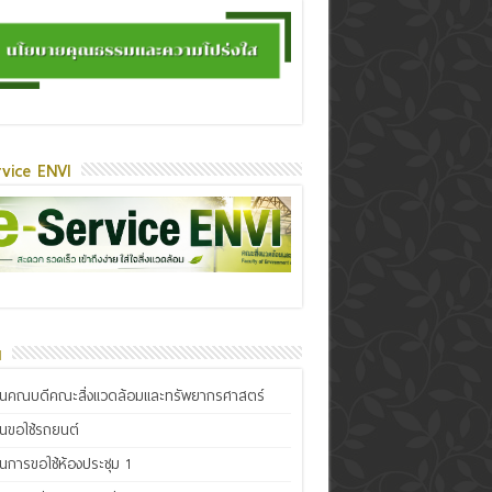
vice ENVI
น
ินคณบดีคณะสิ่งแวดล้อมและทรัพยากรศาสตร์
ินขอใช้รถยนต์
ินการขอใช้ห้องประชุม 1