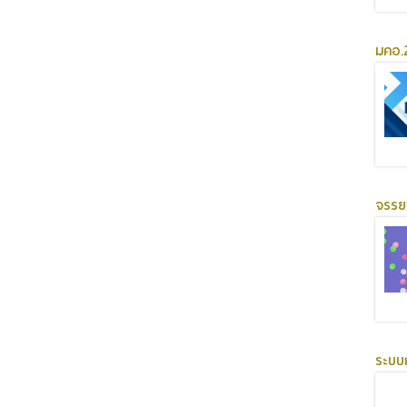
มคอ.2
จรร
ระบบ