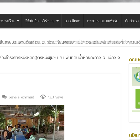
ารางเรียน
วิจัย/บริการวิชาการ
ดาวน์โหลด
ดาวน์โหลดแบบฟอร์ม
ติดต่อเรา
สืบสานประเพณีฮีตเดือน ๘ ถวายเทียนพรรษา ๒๙ วัด เฉลิมพระเกียรติพระบาทสมเด็จพ
วมโครงการหนึ่งหลักสูตรหนึ่งชุมชน ณ พื้นทีต้นน้ำห้วยคะคาง อ. เมือง จ.
คณบด
Leave a comment
1,353 Views
นโยบ