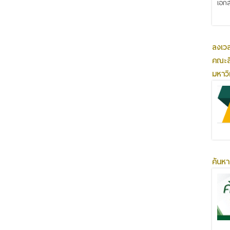
เอกส
ลงเว
คณะส
มหาว
ค้นหา