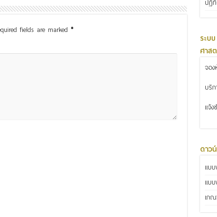
ปฏิท
quired fields are marked
*
ระบบ
ศาสต
จองห
บริ
แจ้ง
ดาวน
แบบฟ
แบบ
เกณฑ