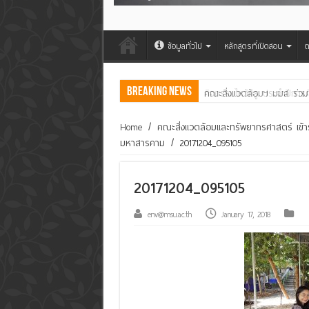
ข้อมูลทั่วไป
หลักสูตรที่เปิดสอน
ต
Breaking News
คณะสิ่งแวดล้อมฯ มมส ร่วม
Home
/
คณะสิ่งแวดล้อมและทรัพยากรศาสตร์ เข้าร่
มหาสารคาม
/
20171204_095105
20171204_095105
env@msu.ac.th
January 17, 2018