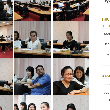
ปฏิท
ระบบ
ศาสต
จองห
บริ
แจ้ง
ดาวน
แบบฟ
แบบ
เกณฑ