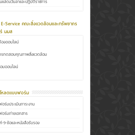
ินแสดงวันลาและปฏิบัติราชการ
 E-Service คณะสิ่งแวดล้อมและทรัพยากร
ร์ มมส
้องออนไลน์
การทดสอบคุณภาพสิ่งแวดล้อม
ซ่อมออนไลน์
์โหลดแบบฟอร์ม
อร์มประเมินภาระงาน
ฟอร์มถ่ายเอกสาร
์-9-ข้อและหนังสือรับรอง