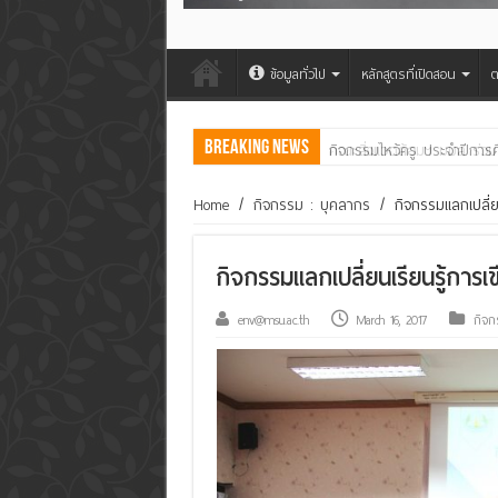
ข้อมูลทั่วไป
หลักสูตรที่เปิดสอน
ต
Breaking News
คณะสิ่งแวดล้อมฯ มมส ร่วม
Home
/
กิจกรรม : บุคลากร
/
กิจกรรมแลกเปลี่ย
กิจกรรมแลกเปลี่ยนเรียนรู้การเ
env@msu.ac.th
March 16, 2017
กิจก