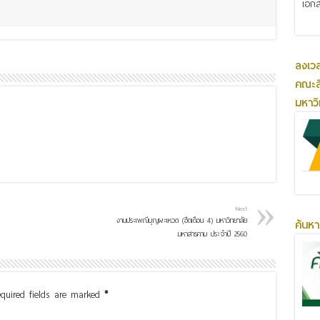
เอกส
ลงเว
คณะส
มหาว
Next
งานประเพณีบุญผะเหวด (ฮีตเดือน 4) มหาวิทยาลัย
ค้นหา
มหาสารคาม ประจำปี 2560
quired fields are marked
*