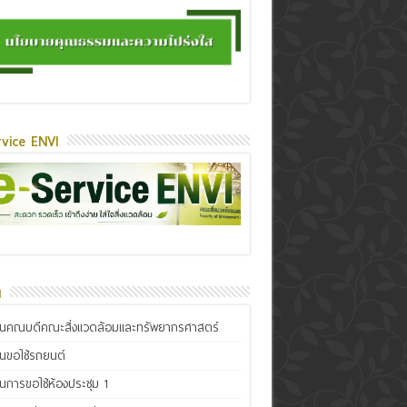
vice ENVI
น
ินคณบดีคณะสิ่งแวดล้อมและทรัพยากรศาสตร์
ินขอใช้รถยนต์
ินการขอใช้ห้องประชุม 1