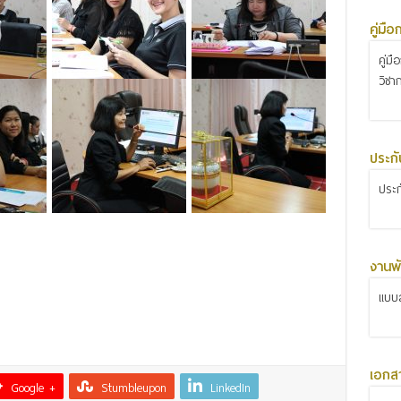
คู่มื
คู่ม
วิชา
ประก
ประ
งานพั
แบบส
เอกส
Google +
Stumbleupon
LinkedIn