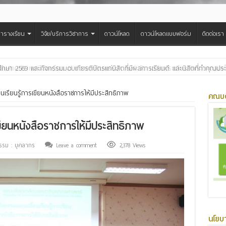
ารางเรียน
วิจัย/บริการวิชาการ
ดาวน์โหลด
ดาวน์โหลดแบบฟอร์ม
ติดต่อเรา
สืบสานประเพณีฮีตเดือน ๘ ถวายเทียนพรรษา ๒๙ วัด เฉลิมพระเกียรติพระบาทสมเด็จพ
นเรียนรู้การเขียนหนังสือราชการให้มีประสิทธิภาพ
คณบด
ขียนหนังสือราชการให้มีประสิทธิภาพ
รรม : บุคลากร
Leave a comment
2,378 Views
นโยบ