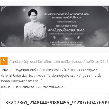
คณะสิ่งแวดล้อมฯ มมส ร่วมสืบสานประเพณีฮีตเดือน ๘ ถวายเทียนพรรษา ๒๙ 
Home
/
การพูดคุยความร่วมมือทางวิชาการระหว่างตัวแทนจาก Changwon
National University, South Korea กับ ตัวแทนผู้บริหารและหลักสูตรฯ คณะสิ่ง
แวดล้อมและทรัพยากรศาสตร์
/
33207361_2148144391881456_9121076047691907072_n
33207361_2148144391881456_9121076047691