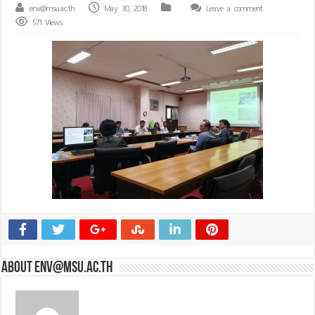
env@msu.ac.th
May 30, 2018
Leave a comment
571 Views
About env@msu.ac.th