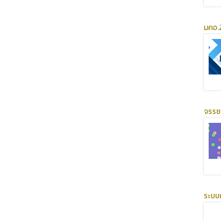
มคอ.2
จรร
ระบบ