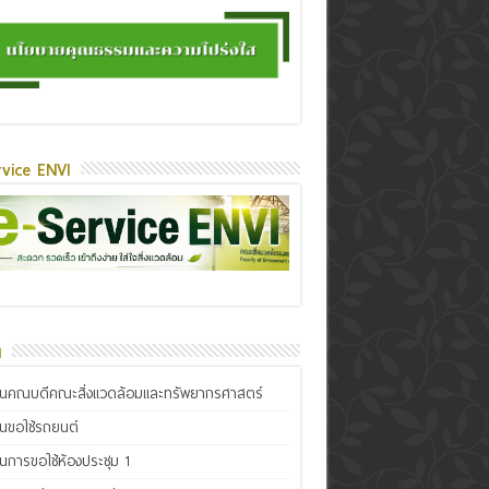
vice ENVI
น
ินคณบดีคณะสิ่งแวดล้อมและทรัพยากรศาสตร์
ินขอใช้รถยนต์
ินการขอใช้ห้องประชุม 1