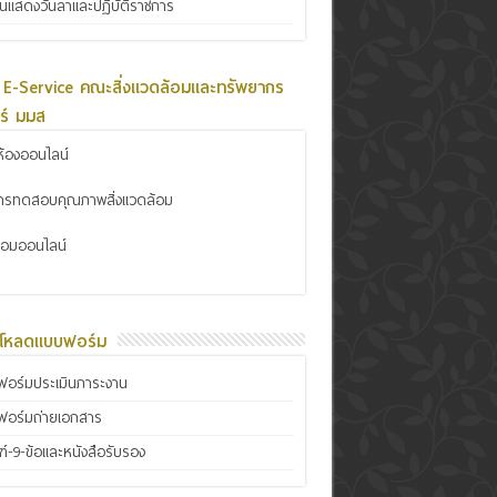
ินแสดงวันลาและปฏิบัติราชการ
 E-Service คณะสิ่งแวดล้อมและทรัพยากร
ร์ มมส
้องออนไลน์
การทดสอบคุณภาพสิ่งแวดล้อม
ซ่อมออนไลน์
์โหลดแบบฟอร์ม
อร์มประเมินภาระงาน
ฟอร์มถ่ายเอกสาร
์-9-ข้อและหนังสือรับรอง