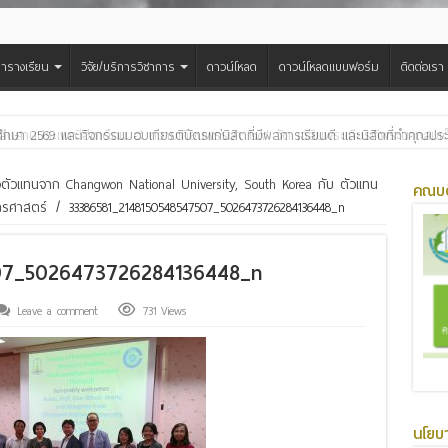
ารางเรียน
วิจัย/บริการวิชาการ
ดาวน์โหลด
ดาวน์โหลดแบบฟอร์ม
ติดต่อเรา
สืบสานประเพณีฮีตเดือน ๘ ถวายเทียนพรรษา ๒๙ วัด เฉลิมพระเกียรติพระบาทสมเด็จพ
งตัวแทนจาก Changwon National University, South Korea กับ ตัวแทน
คณบด
กรศาสตร์
/
33386581_2148150548547507_5026473726284136448_n
07_5026473726284136448_n
Leave a comment
731 Views
นโยบ