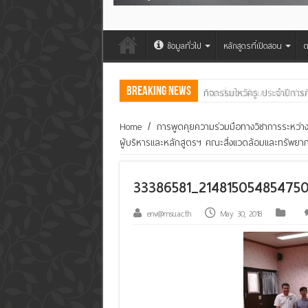
ข้อมูลทั่วไป
หลักสูตรที่เปิดสอน
ต
Breaking News
คณะสิ่งแวดล้อมฯ มมส ร่วม
Home
/
การพูดคุยความร่วมมือทางวิชาการระหว่า
ผู้บริหารและหลักสูตรฯ คณะสิ่งแวดล้อมและทรัพยา
33386581_21481505485475
env@msu.ac.th
May 30, 2018