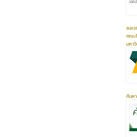
เอกส
ลงเว
คณะส
มหาว
ค้นหา