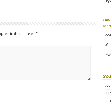
ปฏิท
ระบบ
ศาสต
quired fields are marked
*
จองห
บริ
แจ้ง
ดาวน
แบบฟ
แบบ
เกณฑ