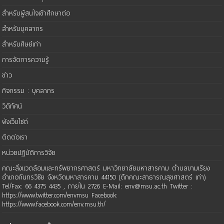
สำหรับผู้สนใจเข้าศึกษาต่อ
สำหรับบุคลากร
สำหรับศิษย์เก่า
การจัดการความรู้
ข่าว
กิจกรรม : บุคลากร
วิดีทัศน์
ผังเว็บไซต์
ติดต่อเรา
หน่วยปฏิบัติการวิจัย
คณะสิ่งแวดล้อมและทรัพยากรศาสตร์ มหาวิทยาลัยมหาสารคาม ตำบลขามเรียง
อำเภอกันทรวิชัย จังหวัดมหาสารคาม 44150 (ตึกคณะสาธารณสุขศาสตร์ เก่า)
Tel/Fax: 66 4375 4435 , ภายใน 2726 E-Mail: env@msu.ac.th Twitter :
https://www.twitter.com/envmsu Facebook:
https://www.facebook.com/env.msu.th/