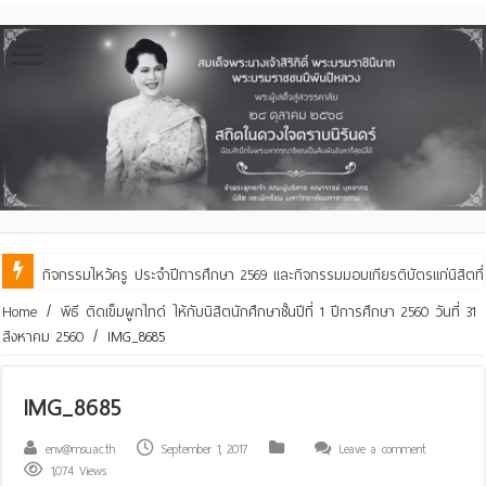
กิจกรรมไหว้ครู ประจำปีการศึกษา 2569 และกิจกรรมมอบเกียรติบัตรแก่นิสิตท
คณะสิ่งแวดล้อมฯ มมส ร่วมสืบสานประเพณีฮีตเดือน ๘ ถวายเทียนพรรษา ๒๙ 
Home
/
พิธี ติดเข็มผูกไทด์ ให้กับนิสิตนักศึกษาชั้นปีที่ 1 ปีการศึกษา 2560 วันที่ 31
สิงหาคม 2560
/
IMG_8685
IMG_8685
env@msu.ac.th
September 1, 2017
Leave a comment
1,074 Views