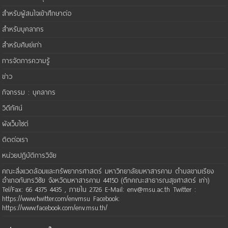
สำหรับผู้สนใจเข้าศึกษาต่อ
สำหรับบุคลากร
สำหรับศิษย์เก่า
การจัดการความรู้
ข่าว
กิจกรรม : บุคลากร
วิดีทัศน์
ผังเว็บไซต์
ติดต่อเรา
หน่วยปฏิบัติการวิจัย
คณะสิ่งแวดล้อมและทรัพยากรศาสตร์ มหาวิทยาลัยมหาสารคาม ตำบลขามเรียง
อำเภอกันทรวิชัย จังหวัดมหาสารคาม 44150 (ตึกคณะสาธารณสุขศาสตร์ เก่า)
Tel/Fax: 66 4375 4435 , ภายใน 2726 E-Mail: env@msu.ac.th Twitter :
https://www.twitter.com/envmsu Facebook:
https://www.facebook.com/env.msu.th/