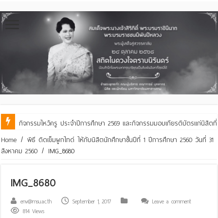
กิจกรรมไหว้ครู ประจำปีการศึกษา 2569 และกิจกรรมมอบเกียรติบัตรแก่นิสิตท
คณะสิ่งแวดล้อมฯ มมส ร่วมสืบสานประเพณีฮีตเดือน ๘ ถวายเทียนพรรษา ๒๙ 
Home
/
พิธี ติดเข็มผูกไทด์ ให้กับนิสิตนักศึกษาชั้นปีที่ 1 ปีการศึกษา 2560 วันที่ 31
สิงหาคม 2560
/
IMG_8680
IMG_8680
env@msu.ac.th
September 1, 2017
Leave a comment
814 Views