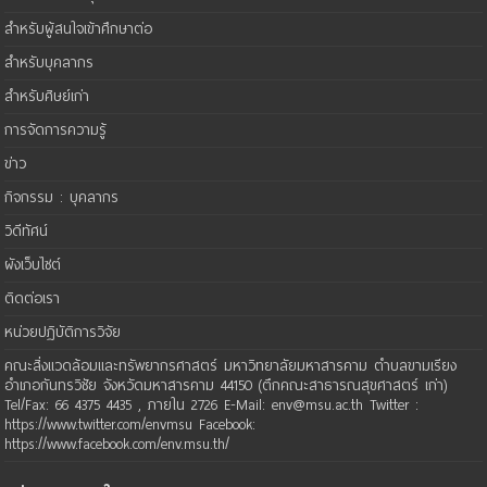
สำหรับผู้สนใจเข้าศึกษาต่อ
สำหรับบุคลากร
สำหรับศิษย์เก่า
การจัดการความรู้
ข่าว
กิจกรรม : บุคลากร
วิดีทัศน์
ผังเว็บไซต์
ติดต่อเรา
หน่วยปฏิบัติการวิจัย
คณะสิ่งแวดล้อมและทรัพยากรศาสตร์ มหาวิทยาลัยมหาสารคาม ตำบลขามเรียง
อำเภอกันทรวิชัย จังหวัดมหาสารคาม 44150 (ตึกคณะสาธารณสุขศาสตร์ เก่า)
Tel/Fax: 66 4375 4435 , ภายใน 2726 E-Mail: env@msu.ac.th Twitter :
https://www.twitter.com/envmsu Facebook:
https://www.facebook.com/env.msu.th/