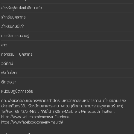
สำหรับผู้สนใจเข้าศึกษาต่อ
สำหรับบุคลากร
สำหรับศิษย์เก่า
การจัดการความรู้
ข่าว
กิจกรรม : บุคลากร
วิดีทัศน์
ผังเว็บไซต์
ติดต่อเรา
หน่วยปฏิบัติการวิจัย
คณะสิ่งแวดล้อมและทรัพยากรศาสตร์ มหาวิทยาลัยมหาสารคาม ตำบลขามเรียง
อำเภอกันทรวิชัย จังหวัดมหาสารคาม 44150 (ตึกคณะสาธารณสุขศาสตร์ เก่า)
Tel/Fax: 66 4375 4435 , ภายใน 2726 E-Mail: env@msu.ac.th Twitter :
https://www.twitter.com/envmsu Facebook:
https://www.facebook.com/env.msu.th/