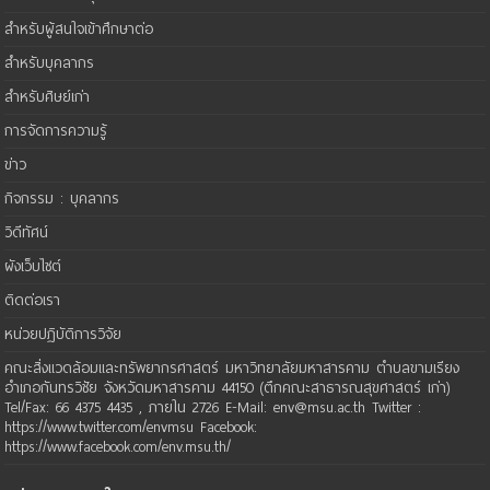
สำหรับผู้สนใจเข้าศึกษาต่อ
สำหรับบุคลากร
สำหรับศิษย์เก่า
การจัดการความรู้
ข่าว
กิจกรรม : บุคลากร
วิดีทัศน์
ผังเว็บไซต์
ติดต่อเรา
หน่วยปฏิบัติการวิจัย
คณะสิ่งแวดล้อมและทรัพยากรศาสตร์ มหาวิทยาลัยมหาสารคาม ตำบลขามเรียง
อำเภอกันทรวิชัย จังหวัดมหาสารคาม 44150 (ตึกคณะสาธารณสุขศาสตร์ เก่า)
Tel/Fax: 66 4375 4435 , ภายใน 2726 E-Mail: env@msu.ac.th Twitter :
https://www.twitter.com/envmsu Facebook:
https://www.facebook.com/env.msu.th/