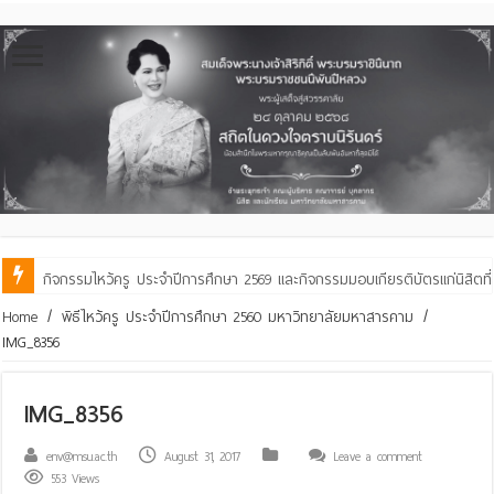
กิจกรรมไหว้ครู ประจำปีการศึกษา 2569 และกิจกรรมมอบเกียรติบัตรแก่นิสิตท
คณะสิ่งแวดล้อมฯ มมส ร่วมสืบสานประเพณีฮีตเดือน ๘ ถวายเทียนพรรษา ๒๙ 
Home
/
พิธีไหว้ครู ประจำปีการศึกษา 2560 มหาวิทยาลัยมหาสารคาม
/
IMG_8356
IMG_8356
env@msu.ac.th
August 31, 2017
Leave a comment
553 Views