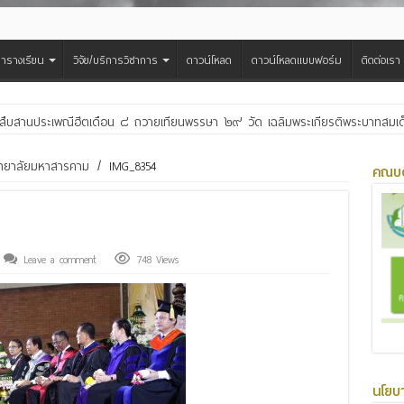
ารางเรียน
วิจัย/บริการวิชาการ
ดาวน์โหลด
ดาวน์โหลดแบบฟอร์ม
ติดต่อเรา
สืบสานประเพณีฮีตเดือน ๘ ถวายเทียนพรรษา ๒๙ วัด เฉลิมพระเกียรติพระบาทสมเด็จพ
วิทยาลัยมหาสารคาม
/
IMG_8354
คณบด
Leave a comment
748 Views
นโยบ