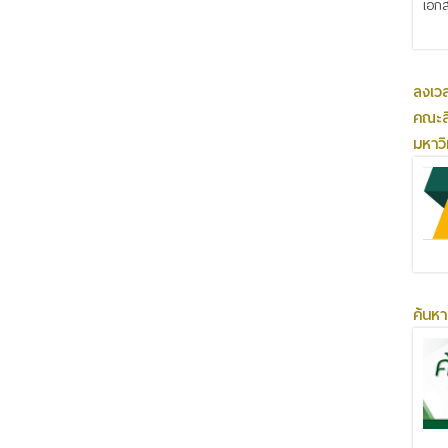
เอกส
ลงเว
คณะส
มหาว
ค้นหา