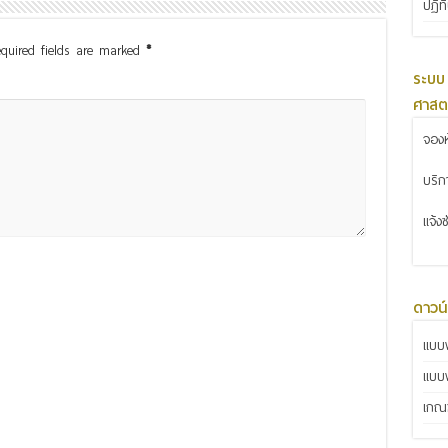
ปฏิท
quired fields are marked
*
ระบบ
ศาสต
จองห
บริ
แจ้ง
ดาวน
แบบฟ
แบบ
เกณฑ