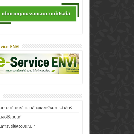
vice ENVI
น
ินคณบดีคณะสิ่งแวดล้อมและทรัพยากรศาสตร์
ินขอใช้รถยนต์
ินการขอใช้ห้องประชุม 1