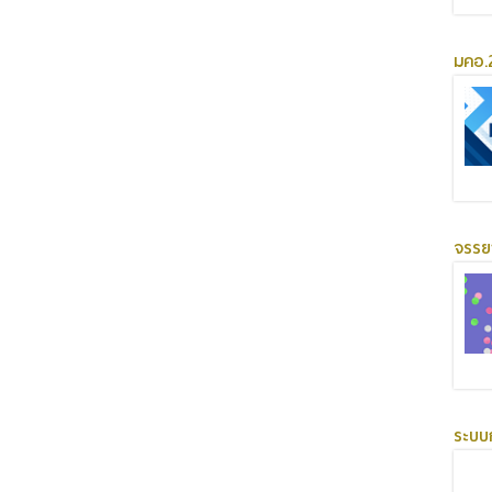
มคอ.2
จรร
ระบบ