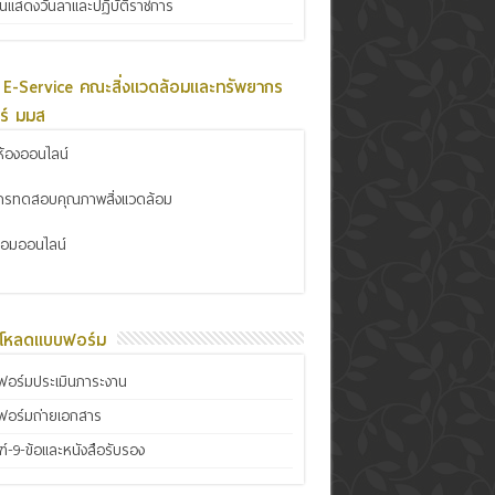
ินแสดงวันลาและปฏิบัติราชการ
 E-Service คณะสิ่งแวดล้อมและทรัพยากร
ร์ มมส
้องออนไลน์
การทดสอบคุณภาพสิ่งแวดล้อม
ซ่อมออนไลน์
์โหลดแบบฟอร์ม
อร์มประเมินภาระงาน
ฟอร์มถ่ายเอกสาร
์-9-ข้อและหนังสือรับรอง