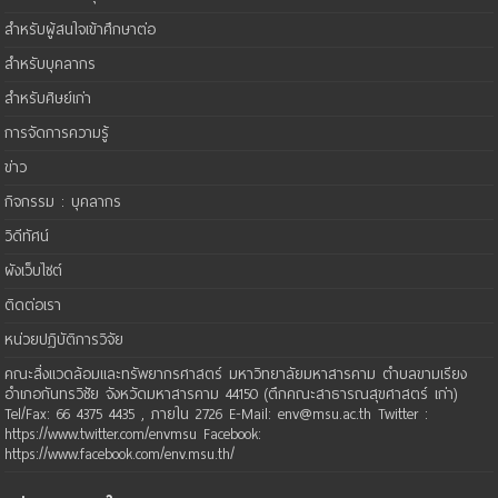
สำหรับผู้สนใจเข้าศึกษาต่อ
สำหรับบุคลากร
สำหรับศิษย์เก่า
การจัดการความรู้
ข่าว
กิจกรรม : บุคลากร
วิดีทัศน์
ผังเว็บไซต์
ติดต่อเรา
หน่วยปฏิบัติการวิจัย
คณะสิ่งแวดล้อมและทรัพยากรศาสตร์ มหาวิทยาลัยมหาสารคาม ตำบลขามเรียง
อำเภอกันทรวิชัย จังหวัดมหาสารคาม 44150 (ตึกคณะสาธารณสุขศาสตร์ เก่า)
Tel/Fax: 66 4375 4435 , ภายใน 2726 E-Mail: env@msu.ac.th Twitter :
https://www.twitter.com/envmsu Facebook:
https://www.facebook.com/env.msu.th/