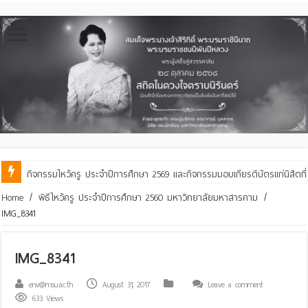
กิจกรรมไหว้ครู ประจำปีการศึกษา 2569 และกิจกรรมมอบเกียรติบัตรแก่นิสิตท
คณะสิ่งแวดล้อมฯ มมส ร่วมสืบสานประเพณีฮีตเดือน ๘ ถวายเทียนพรรษา ๒๙ 
Home
/
พิธีไหว้ครู ประจำปีการศึกษา 2560 มหาวิทยาลัยมหาสารคาม
/
IMG_8341
IMG_8341
env@msu.ac.th
August 31, 2017
Leave a comment
633 Views