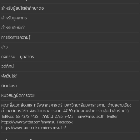
สำหรับผู้สนใจเข้าศึกษาต่อ
สำหรับบุคลากร
สำหรับศิษย์เก่า
การจัดการความรู้
ข่าว
กิจกรรม : บุคลากร
วิดีทัศน์
ผังเว็บไซต์
ติดต่อเรา
หน่วยปฏิบัติการวิจัย
คณะสิ่งแวดล้อมและทรัพยากรศาสตร์ มหาวิทยาลัยมหาสารคาม ตำบลขามเรียง
อำเภอกันทรวิชัย จังหวัดมหาสารคาม 44150 (ตึกคณะสาธารณสุขศาสตร์ เก่า)
Tel/Fax: 66 4375 4435 , ภายใน 2726 E-Mail: env@msu.ac.th Twitter :
https://www.twitter.com/envmsu Facebook:
https://www.facebook.com/env.msu.th/