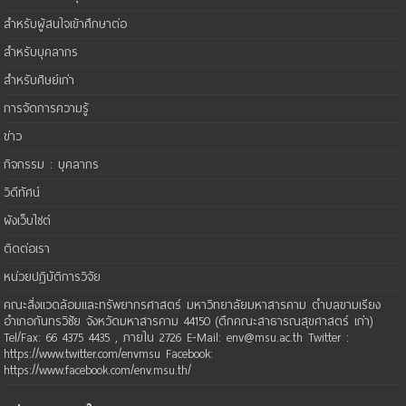
สำหรับผู้สนใจเข้าศึกษาต่อ
สำหรับบุคลากร
สำหรับศิษย์เก่า
การจัดการความรู้
ข่าว
กิจกรรม : บุคลากร
วิดีทัศน์
ผังเว็บไซต์
ติดต่อเรา
หน่วยปฏิบัติการวิจัย
คณะสิ่งแวดล้อมและทรัพยากรศาสตร์ มหาวิทยาลัยมหาสารคาม ตำบลขามเรียง
อำเภอกันทรวิชัย จังหวัดมหาสารคาม 44150 (ตึกคณะสาธารณสุขศาสตร์ เก่า)
Tel/Fax: 66 4375 4435 , ภายใน 2726 E-Mail: env@msu.ac.th Twitter :
https://www.twitter.com/envmsu Facebook:
https://www.facebook.com/env.msu.th/