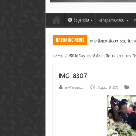
ข้อมูลทั่วไป
หลักสูตรที่เปิดสอน
ต
Breaking News
คณะสิ่งแวดล้อมฯ ร่วมกับเท
โครงการทำปุ๋ยอินทรีย์ เพิ่ม
Home
/
พิธีไหว้ครู ประจำปีการศึกษา 2560 มหา
IMG_8307
env@msu.ac.th
August 31, 2017