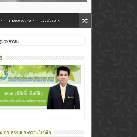
ระเบียบข้อบังคับ
แบบฟอร์ม
ู้ของเยาวชน
ี
ายคุณธรรมและความโปร่งใส