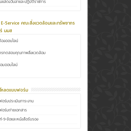
ินแสดงวันลาและปฏิบัติราชการ
 E-Service คณะสิ่งแวดล้อมและทรัพยากร
ร์ มมส
้องออนไลน์
การทดสอบคุณภาพสิ่งแวดล้อม
ซ่อมออนไลน์
์โหลดแบบฟอร์ม
อร์มประเมินภาระงาน
ฟอร์มถ่ายเอกสาร
์-9-ข้อและหนังสือรับรอง