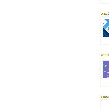
มคอ.2
จรร
ระบบ