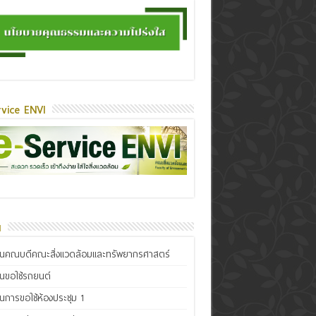
vice ENVI
น
ินคณบดีคณะสิ่งแวดล้อมและทรัพยากรศาสตร์
ินขอใช้รถยนต์
ินการขอใช้ห้องประชุม 1