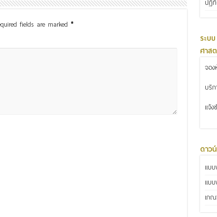
ปฏิท
quired fields are marked
*
ระบบ
ศาสต
จองห
บริ
แจ้ง
ดาวน
แบบฟ
แบบ
เกณฑ