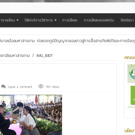
ารางเรียน
วิจัย/บริการวิชาการ
ดาวน์โหลด
ดาวน์โหลดแบบฟอร์ม
ติดต่อเรา
ศบาลเมืองมหาสารคาม ต่อยอดภูมิปัญญากลองยาวสู่การสื่อสารภัยพิบัติและการเรียนร
ผลผลิต สร้างรายได้และเป็นมิตรต่อสิ่งแวดล้อม
วิทยาลัยมหาสารคาม
/
IMG_8307
คณบด
Leave a comment
769 Views
นโยบ