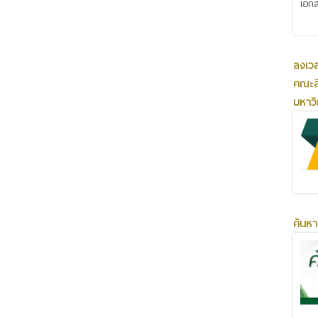
เอกส
ลงเว
คณะส
มหาว
ค้นหา