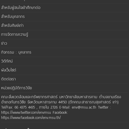
สำหรับผู้สนใจเข้าศึกษาต่อ
สำหรับบุคลากร
สำหรับศิษย์เก่า
การจัดการความรู้
ข่าว
กิจกรรม : บุคลากร
วิดีทัศน์
ผังเว็บไซต์
ติดต่อเรา
หน่วยปฏิบัติการวิจัย
คณะสิ่งแวดล้อมและทรัพยากรศาสตร์ มหาวิทยาลัยมหาสารคาม ตำบลขามเรียง
อำเภอกันทรวิชัย จังหวัดมหาสารคาม 44150 (ตึกคณะสาธารณสุขศาสตร์ เก่า)
Tel/Fax: 66 4375 4435 , ภายใน 2726 E-Mail: env@msu.ac.th Twitter :
https://www.twitter.com/envmsu Facebook:
https://www.facebook.com/env.msu.th/