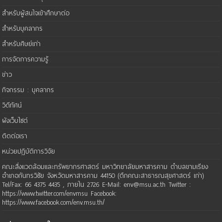
สำหรับผู้สนใจเข้าศึกษาต่อ
สำหรับบุคลากร
สำหรับศิษย์เก่า
การจัดการความรู้
ข่าว
กิจกรรม : บุคลากร
วิดีทัศน์
ผังเว็บไซต์
ติดต่อเรา
หน่วยปฏิบัติการวิจัย
คณะสิ่งแวดล้อมและทรัพยากรศาสตร์ มหาวิทยาลัยมหาสารคาม ตำบลขามเรียง
อำเภอกันทรวิชัย จังหวัดมหาสารคาม 44150 (ตึกคณะสาธารณสุขศาสตร์ เก่า)
Tel/Fax: 66 4375 4435 , ภายใน 2726 E-Mail: env@msu.ac.th Twitter :
https://www.twitter.com/envmsu Facebook:
https://www.facebook.com/env.msu.th/