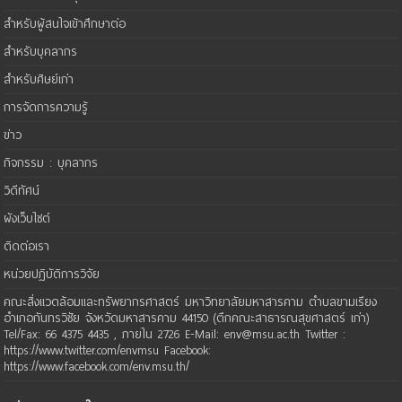
สำหรับผู้สนใจเข้าศึกษาต่อ
สำหรับบุคลากร
สำหรับศิษย์เก่า
การจัดการความรู้
ข่าว
กิจกรรม : บุคลากร
วิดีทัศน์
ผังเว็บไซต์
ติดต่อเรา
หน่วยปฏิบัติการวิจัย
คณะสิ่งแวดล้อมและทรัพยากรศาสตร์ มหาวิทยาลัยมหาสารคาม ตำบลขามเรียง
อำเภอกันทรวิชัย จังหวัดมหาสารคาม 44150 (ตึกคณะสาธารณสุขศาสตร์ เก่า)
Tel/Fax: 66 4375 4435 , ภายใน 2726 E-Mail: env@msu.ac.th Twitter :
https://www.twitter.com/envmsu Facebook:
https://www.facebook.com/env.msu.th/