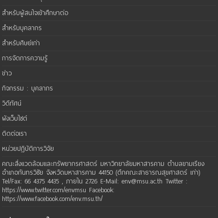
สำหรับผู้สนใจเข้าศึกษาต่อ
สำหรับบุคลากร
สำหรับศิษย์เก่า
การจัดการความรู้
ข่าว
กิจกรรม : บุคลากร
วิดีทัศน์
ผังเว็บไซต์
ติดต่อเรา
หน่วยปฏิบัติการวิจัย
คณะสิ่งแวดล้อมและทรัพยากรศาสตร์ มหาวิทยาลัยมหาสารคาม ตำบลขามเรียง
อำเภอกันทรวิชัย จังหวัดมหาสารคาม 44150 (ตึกคณะสาธารณสุขศาสตร์ เก่า)
Tel/Fax: 66 4375 4435 , ภายใน 2726 E-Mail: env@msu.ac.th Twitter :
https://www.twitter.com/envmsu Facebook:
https://www.facebook.com/env.msu.th/