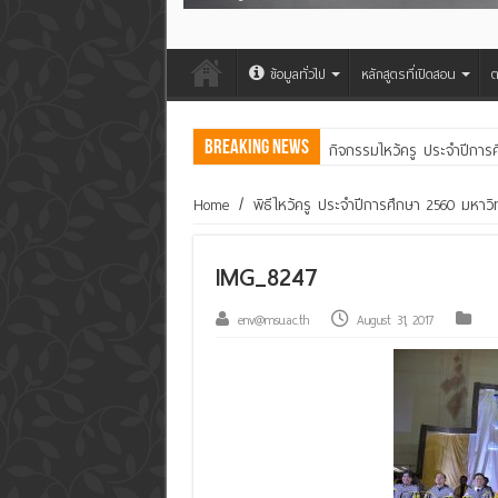
ข้อมูลทั่วไป
หลักสูตรที่เปิดสอน
ต
Breaking News
กิจกรรมไหว้ครู ประจำปีการ
คณะสิ่งแวดล้อมฯ มมส ร่วม
Home
/
พิธีไหว้ครู ประจำปีการศึกษา 2560 มหา
IMG_8247
env@msu.ac.th
August 31, 2017