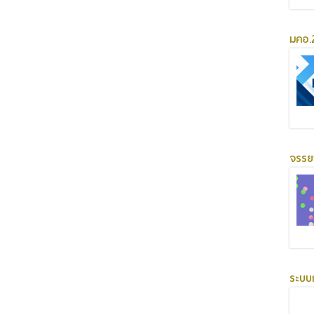
มคอ.2
จรร
ระบบ