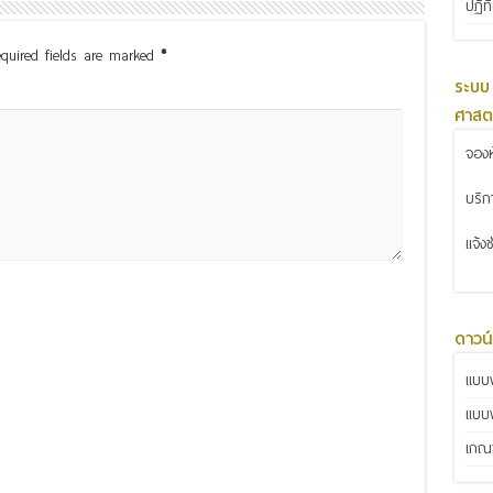
ปฏิท
quired fields are marked
*
ระบบ
ศาสต
จองห
บริ
แจ้ง
ดาวน
แบบฟ
แบบ
เกณฑ