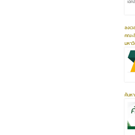
เอกส
ลงเว
คณะส
มหาว
ค้นหา