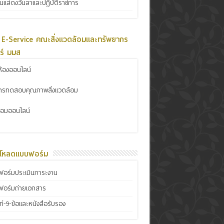
ินแสดงวันลาและปฏิบัติราชการ
 E-Service คณะสิ่งแวดล้อมและทรัพยากร
ร์ มมส
้องออนไลน์
การทดสอบคุณภาพสิ่งแวดล้อม
ซ่อมออนไลน์
์โหลดแบบฟอร์ม
อร์มประเมินภาระงาน
ฟอร์มถ่ายเอกสาร
์-9-ข้อและหนังสือรับรอง