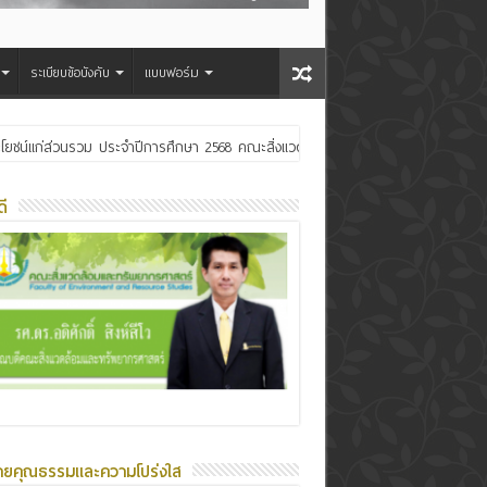
ระเบียบข้อบังคับ
แบบฟอร์ม
ประโยชน์แก่ส่วนรวม ประจำปีการศึกษา 2568 คณะสิ่งแวดล้อมและทรัพยากรศาสตร์
ระเจ้าอยู่หัว
ี
ายคุณธรรมและความโปร่งใส