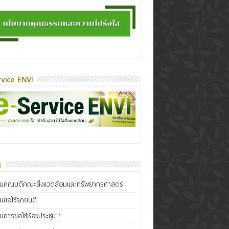
vice ENVI
น
ินคณบดีคณะสิ่งแวดล้อมและทรัพยากรศาสตร์
ินขอใช้รถยนต์
ินการขอใช้ห้องประชุม 1