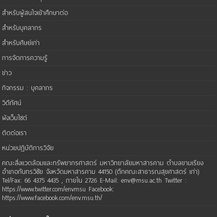
สำหรับผู้สนใจเข้าศึกษาต่อ
สำหรับบุคลากร
สำหรับศิษย์เก่า
การจัดการความรู้
ข่าว
กิจกรรม : บุคลากร
วิดีทัศน์
ผังเว็บไซต์
ติดต่อเรา
หน่วยปฏิบัติการวิจัย
คณะสิ่งแวดล้อมและทรัพยากรศาสตร์ มหาวิทยาลัยมหาสารคาม ตำบลขามเรียง
อำเภอกันทรวิชัย จังหวัดมหาสารคาม 44150 (ตึกคณะสาธารณสุขศาสตร์ เก่า)
Tel/Fax: 66 4375 4435 , ภายใน 2726 E-Mail: env@msu.ac.th Twitter :
https://www.twitter.com/envmsu Facebook:
https://www.facebook.com/env.msu.th/