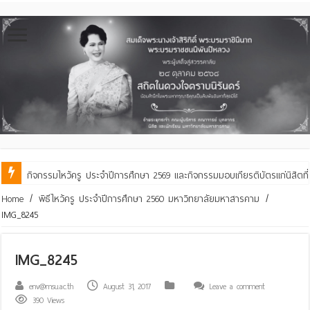
กิจกรรมไหว้ครู ประจำปีการศึกษา 2569 และกิจกรรมมอบเกียรติบัตรแก่นิสิตท
คณะสิ่งแวดล้อมฯ มมส ร่วมสืบสานประเพณีฮีตเดือน ๘ ถวายเทียนพรรษา ๒๙ 
Home
/
พิธีไหว้ครู ประจำปีการศึกษา 2560 มหาวิทยาลัยมหาสารคาม
/
IMG_8245
IMG_8245
env@msu.ac.th
August 31, 2017
Leave a comment
390 Views